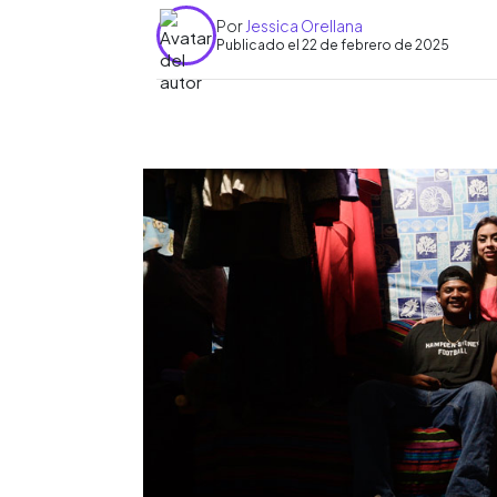
Por
Jessica Orellana
Publicado el 22 de febrero de 2025
0:00
Facebook
Twitter
►
Escuchar artículo