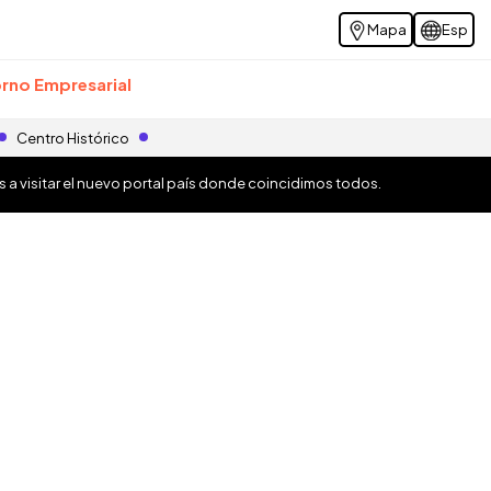
Mapa
Esp
rno Empresarial
Centro Histórico
os a visitar el nuevo portal país donde coincidimos todos.