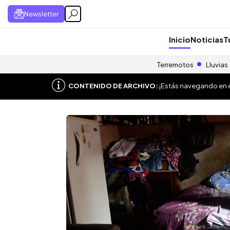
Newsletter
Inicio
Noticias
T
Terremotos
Lluvias
CONTENIDO DE ARCHIVO:
¡Estás navegando en el