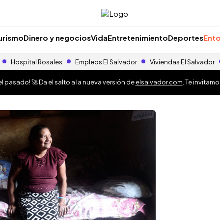
urismo
Dinero y negocios
Vida
Entretenimiento
Deportes
Ento
Hospital Rosales
Empleos El Salvador
Viviendas El Salvador
 pasado! 🚀 Da el salto a la nueva versión de
elsalvador.com
. Te invitam