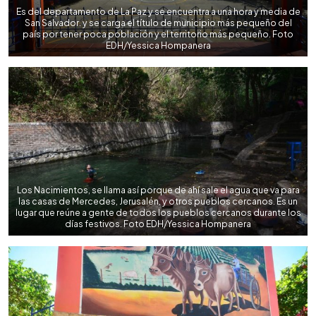
Es del departamento de La Paz y se encuentra a una hora y media de
San Salvador. y se carga el título de municipio más pequeño del
país por tener poca población y el territorio más pequeño. Foto
EDH/Yessica Hompanera
Los Nacimientos, se llama así porque de ahí sale el agua que va para
las casas de Mercedes, Jerusalén, y otros pueblos cercanos. Es un
lugar que reúne a gente de todos los pueblos cercanos durante los
días festivos. Foto EDH/Yessica Hompanera