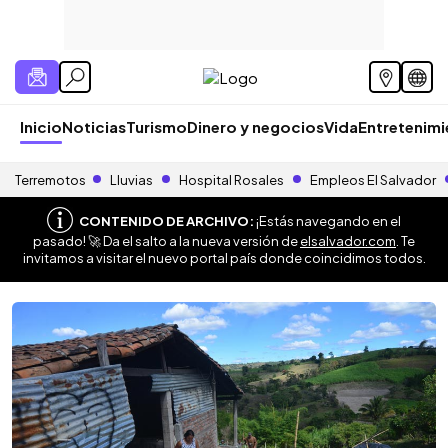
Inicio
Noticias
Turismo
Dinero y negocios
Vida
Entretenim
Terremotos
Lluvias
Hospital Rosales
Empleos El Salvador
CONTENIDO DE ARCHIVO:
¡Estás navegando en el
pasado! 🚀 Da el salto a la nueva versión de
elsalvador.com
. Te
invitamos a visitar el nuevo portal país donde coincidimos todos.