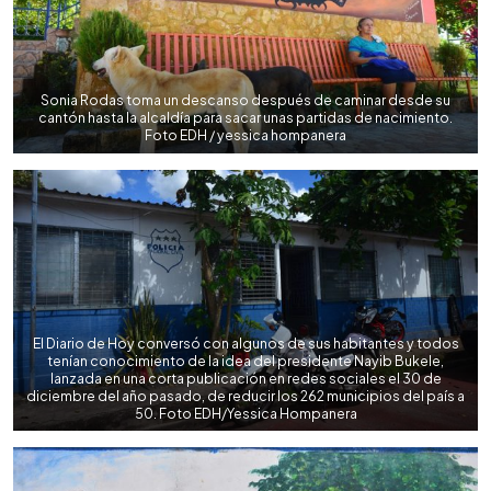
Sonia Rodas toma un descanso después de caminar desde su
cantón hasta la alcaldía para sacar unas partidas de nacimiento.
Foto EDH / yessica hompanera
El Diario de Hoy conversó con algunos de sus habitantes y todos
tenían conocimiento de la idea del presidente Nayib Bukele,
lanzada en una corta publicación en redes sociales el 30 de
diciembre del año pasado, de reducir los 262 municipios del país a
50. Foto EDH/Yessica Hompanera