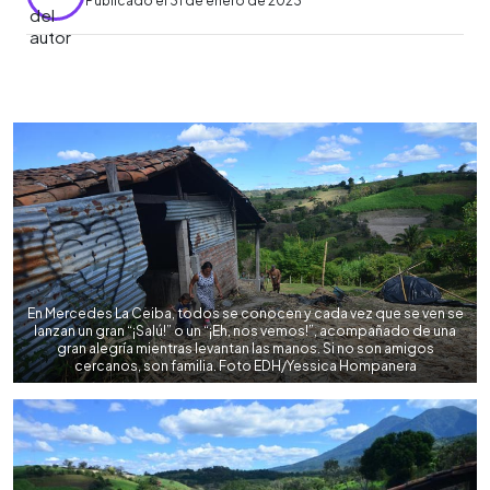
Publicado el 31 de enero de 2023
0:00
►
Escuchar artículo
En Mercedes La Ceiba, todos se conocen y cada vez que se ven se
lanzan un gran “¡Salú!” o un “¡Eh, nos vemos!”, acompañado de una
gran alegría mientras levantan las manos. Si no son amigos
cercanos, son familia. Foto EDH/Yessica Hompanera