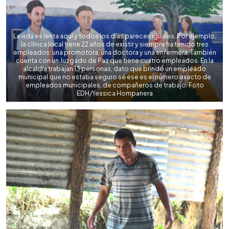
La vida es lenta aquí y todos los días parecen iguales. Por ejemplo,
la clínica local tiene 22 años de existir y siempre ha tenido tres
empleados: una promotora, una doctora y una enfermera. También
cuenta con un Juzgado de Paz que tiene cuatro empleados. En la
alcaldía trabajan 13 personas, dato que brindó un empleado
municipal que no estaba seguro sé ese es el número exacto de
empleados municipales, de compañeros de trabajo. Foto
EDH/Yessica Hompanera