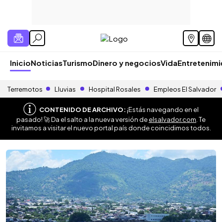
Inicio
Noticias
Turismo
Dinero y negocios
Vida
Entretenim
Terremotos
Lluvias
Hospital Rosales
Empleos El Salvador
CONTENIDO DE ARCHIVO:
¡Estás navegando en el
pasado! 🚀 Da el salto a la nueva versión de
elsalvador.com
. Te
invitamos a visitar el nuevo portal país donde coincidimos todos.