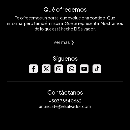
Qué ofrecemos
Te ofrecemos un portal que evoluciona contigo. Que
informa, pero también inspira. Que te representa. Mostramos
de lo que está hecho El Salvador.
Ver mas ❯
Síguenos
Contáctanos
+503 7854 0662
anunciate@elsalvador.com