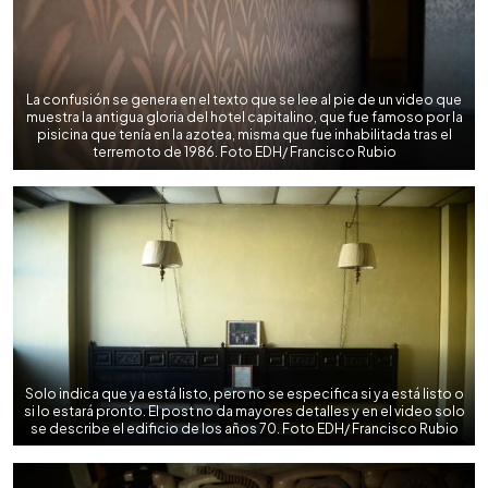
La confusión se genera en el texto que se lee al pie de un video que
muestra la antigua gloria del hotel capitalino, que fue famoso por la
pisicina que tenía en la azotea, misma que fue inhabilitada tras el
terremoto de 1986. Foto EDH/ Francisco Rubio
Solo indica que ya está listo, pero no se especifica si ya está listo o
si lo estará pronto. El post no da mayores detalles y en el video solo
se describe el edificio de los años 70. Foto EDH/ Francisco Rubio