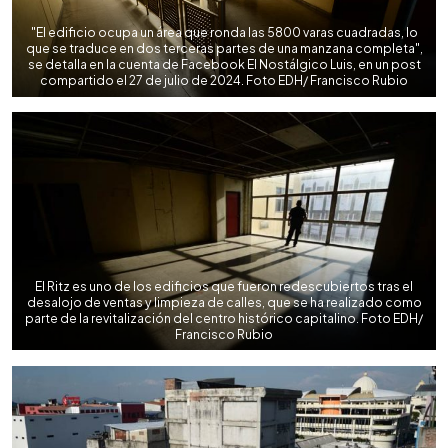
"El edificio ocupa un área que ronda las 5800 varas cuadradas, lo
que se traduce en dos terceras partes de una manzana completa",
se detalla en la cuenta de Facebook El Nostálgico Luis, en un post
compartido el 27 de julio de 2024. Foto EDH/ Francisco Rubio
El Ritz es uno de los edificios que fueron redescubiertos tras el
desalojo de ventas y limpieza de calles, que se ha realizado como
parte de la revitalización del centro histórico capitalino. Foto EDH/
Francisco Rubio