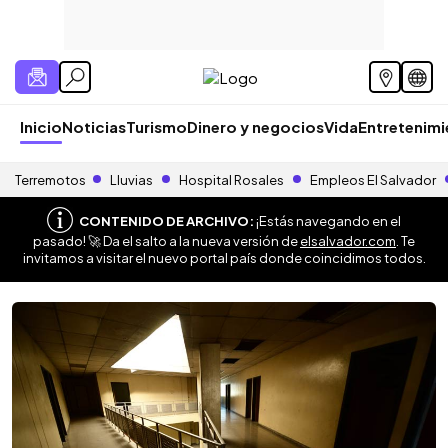
Inicio
Noticias
Turismo
Dinero y negocios
Vida
Entretenim
Terremotos
Lluvias
Hospital Rosales
Empleos El Salvador
CONTENIDO DE ARCHIVO:
¡Estás navegando en el
pasado! 🚀 Da el salto a la nueva versión de
elsalvador.com
. Te
invitamos a visitar el nuevo portal país donde coincidimos todos.