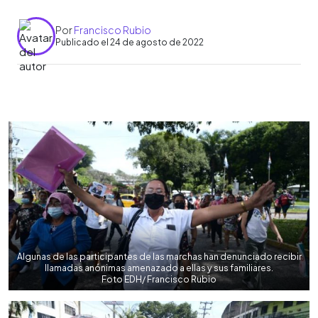
Por
Francisco Rubio
Publicado el 24 de agosto de 2022
0:00
►
Escuchar artículo
Algunas de las participantes de las marchas han denunciado recibir
llamadas anónimas amenazado a ellas y sus familiares.
Foto EDH/ Francisco Rubio