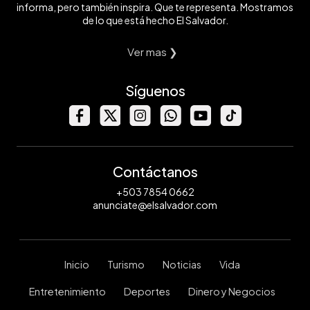
informa, pero también inspira. Que te representa. Mostramos
de lo que está hecho El Salvador.
Ver mas ❯
Síguenos
Contáctanos
+503 7854 0662
anunciate@elsalvador.com
Inicio
Turismo
Noticias
Vida
Entretenimiento
Deportes
Dinero y Negocios