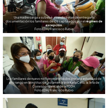
Una madre carga a su bebé, cuando tratan de entregar la
documentación los familiares de los capturados por el
régimen de
excepción
.
Foto EDH/ Francisco Rubio
Los familiares de nuevo no fueron atendidos por una autoridad de
alto rango en la institución, solamente por Karla Celia, la Jefa de
Correspondencia de la PDDH.
Foto EDH/ Francisco Rubio