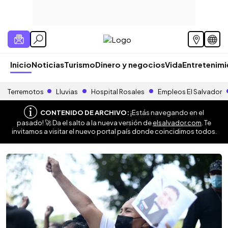
Inicio
Noticias
Turismo
Dinero y negocios
Vida
Entretenim
Terremotos
Lluvias
Hospital Rosales
Empleos El Salvador
CONTENIDO DE ARCHIVO:
¡Estás navegando en el
pasado! 🚀 Da el salto a la nueva versión de
elsalvador.com
. Te
invitamos a visitar el nuevo portal país donde coincidimos todos.