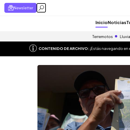
Newsletter
Inicio
Noticias
T
Terremotos
Lluvi
CONTENIDO DE ARCHIVO:
¡Estás navegando en el