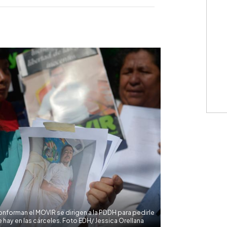
WhatsApp
Copiar link
onforman el MOVIR se dirigen a la PDDH para pedirle
hay en las cárceles. Foto EDH/ Jessica Orellana