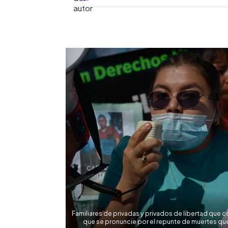
0:00
Facebook
Twitter
►
Escuchar artículo
Familiares de privadas y privados de libertad que c
que se pronuncie por el repunte de muertes que 