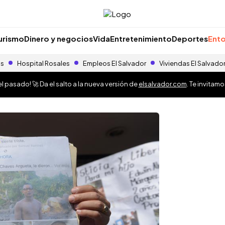
urismo
Dinero y negocios
Vida
Entretenimiento
Deportes
Ento
as
Hospital Rosales
Empleos El Salvador
Viviendas El Salvado
 pasado! 🚀 Da el salto a la nueva versión de
elsalvador.com
. Te invitam