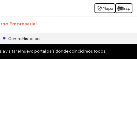
Mapa
Esp
rno Empresarial
r
Centro Histórico
os a visitar el nuevo portal país donde coincidimos todos.