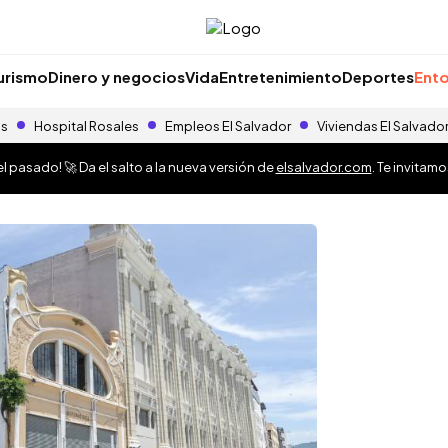
urismo
Dinero y negocios
Vida
Entretenimiento
Deportes
Ento
as
Hospital Rosales
Empleos El Salvador
Viviendas El Salvado
 pasado! 🚀 Da el salto a la nueva versión de
elsalvador.com
. Te invitam