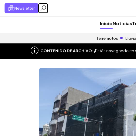
Newsletter
Inicio
Noticias
T
Terremotos
Lluvi
CONTENIDO DE ARCHIVO:
¡Estás navegando en el