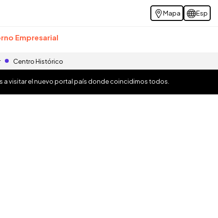
Mapa
Esp
rno Empresarial
r
Centro Histórico
os a visitar el nuevo portal país donde coincidimos todos.