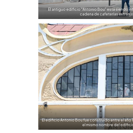
El antiguo edificio "Antonio Bou" está siendo i
cadena de cafeterías extranje
El edificio Antonio Bou fue construido entre el año 19
el mismo nombre del edifici