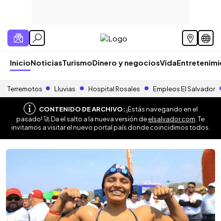
Inicio
Noticias
Turismo
Dinero y negocios
Vida
Entretenim
Terremotos
Lluvias
Hospital Rosales
Empleos El Salvador
CONTENIDO DE ARCHIVO:
¡Estás navegando en el
pasado! 🚀 Da el salto a la nueva versión de
elsalvador.com
. Te
invitamos a visitar el nuevo portal país donde coincidimos todos.