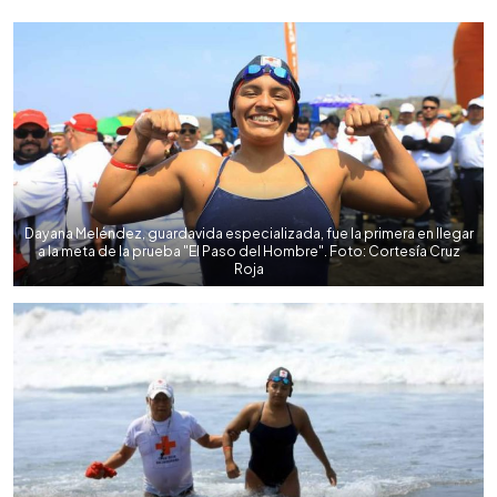
0:00
►
Escuchar artículo
Dayana Meléndez, guardavida especializada, fue la primera en llegar
a la meta de la prueba "El Paso del Hombre". Foto: Cortesía Cruz
Roja