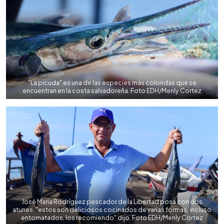
"La picuda" es una de las especies más coloridas que se
encuentran en la costa salvadoreña. Foto EDH/Menly Cortez
José Maria Rodríguez pescador de la Libertad posa con dos
atunes, "estos son deliciosos cocinados de varias formas, incluso
entomatados, los recomiendo" dijo. Foto EDH/Menly Cortez