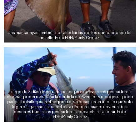
Las mantarrayas también son asediadas por los compradores del
muelle. Foto EDH/Menly Cortez
Luego de 3 días de veto de pesca pro las lluvias, los pescadores
esperan poder recuperar la perdida de inversión y recoger un poco
para su bolsillo, pues el negocio de la pesca es un trabajo que solo
logra dar ganancias para el día a día, pero cuando la venta de la
pesca es buena, los pescadores aprovechan a ahorrar. Foto
EDH/Menly Cortez