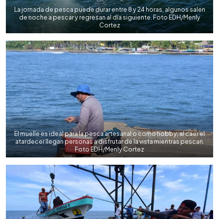
La jornada de pesca puede durar entre 8 y 24 horas, algunos salen
de noche a pescar y regresan al día siguiente. Foto EDH/Menly
Cortez
El muelle es ideal para la pesca artesanal o como hobby, al caer el
atardecer llegan personas a disfrutar de la vista mientras pescan.
Foto EDH/Menly Cortez