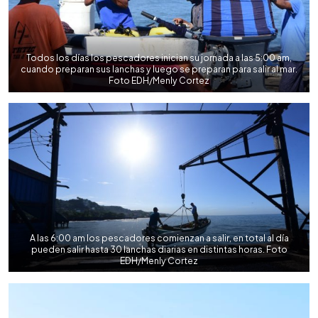
Todos los días los pescadores inician su jornada a las 5:00 am,
cuando preparan sus lanchas y luego se preparan para salir al mar.
Foto EDH/Menly Cortez
A las 6:00 am los pescadores comienzan a salir, en total al día
pueden salir hasta 30 lanchas diarias en distintas horas. Foto
EDH/Menly Cortez