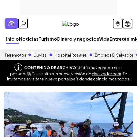
Inicio
Noticias
Turismo
Dinero y negocios
Vida
Entretenim
Terremotos
Lluvias
Hospital Rosales
Empleos El Salvador
CONTENIDO DE ARCHIVO:
¡Estás navegando en el
pasado! 🚀 Da el salto a la nueva versión de
elsalvador.com
. Te
invitamos a visitar el nuevo portal país donde coincidimos todos.