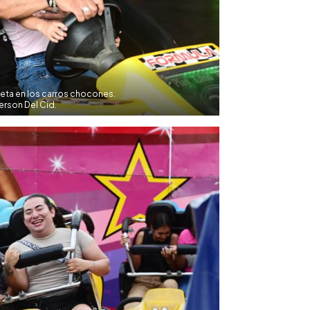
ieta en los carros chocones.
rson Del Cid.