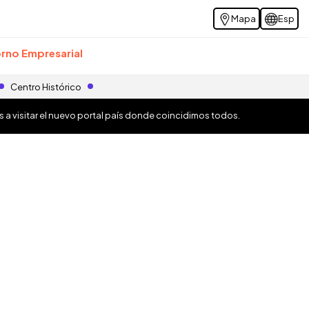
Mapa
Esp
rno Empresarial
Centro Histórico
os a visitar el nuevo portal país donde coincidimos todos.