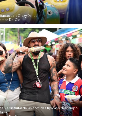
itadas es la Crazy Dance.
rson Del Cid.
país a disfrutar de las comidas típicas y del campo
feria.