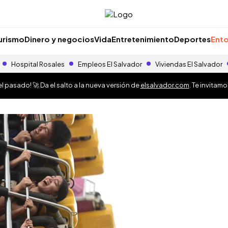
urismo
Dinero y negocios
Vida
Entretenimiento
Deportes
Ento
Hospital Rosales
Empleos El Salvador
Viviendas El Salvador
 pasado! 🚀 Da el salto a la nueva versión de
elsalvador.com
. Te invitam