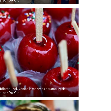
rson Del Cid.
dólares, incluyendo la manzana caramelizada.
rson Del Cid.