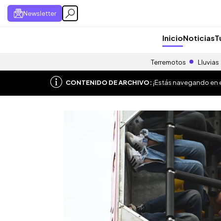
Newsletter
Inicio
Noticias
T
Terremotos
Lluvias
CONTENIDO DE ARCHIVO:
¡Estás navegando en el