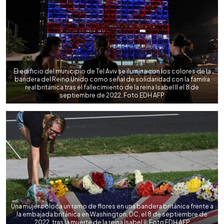
El edificio del municipio de Tel Aviv se ilumina con los colores de la
bandera del Reino Unido como señal de solidaridad con la familia
real británica tras el fallecimiento de la reina Isabel II el 8 de
septiembre de 2022. Foto EDH AFP
Una mujer coloca un ramo de flores en una bandera británica frente a
la embajada británica en Washington, DC, el 8 de septiembre de
2022, tras la muerte de la reina Isabel II. Foto EDH AFP