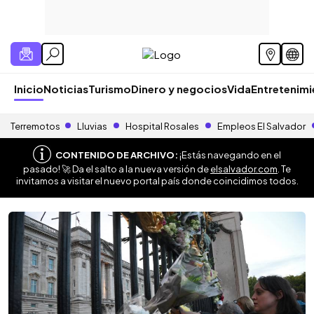
Inicio
Noticias
Turismo
Dinero y negocios
Vida
Entretenim
Terremotos
Lluvias
Hospital Rosales
Empleos El Salvador
CONTENIDO DE ARCHIVO:
¡Estás navegando en el
pasado! 🚀 Da el salto a la nueva versión de
elsalvador.com
. Te
invitamos a visitar el nuevo portal país donde coincidimos todos.