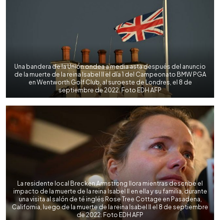
Una bandera de la Unión ondea a media asta después del anuncio
de la muerte de la reina Isabel II el día 1 del Campeonato BMW PGA
en Wentworth Golf Club, al suroeste de Londres, el 8 de
septiembre de 2022. Foto EDH AFP
La residente local Brecken Armstrong llora mientras describe el
impacto de la muerte de la reina Isabel II en ella y su familia, durante
una visita al salón de té inglés Rose Tree Cottage en Pasadena,
California, luego de la muerte de la reina Isabel II el 8 de septiembre
de 2022. Foto EDH AFP