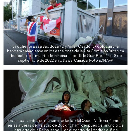
La doliente Eissa Saddozai (L) y Aidan Osadchuk colocan una
bandera canadiense en los escalones de la Alta Comisión Británica
después de la muerte de la Reina Isabel II de Gran Bretaña el 8 de
septiembre de 2022 en Ottawa, Canadá. Foto EDH AFP
Los simpatizantes se reúnen alrededor del Queen Victoria Memorial
en las afueras del Palacio de Buckingham, después del anuncio de
la muerte de la Reina Isabel II, en el centro de Londres el 8 de