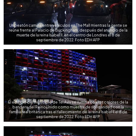
Un peatón camina entre vehículos en The Mall mientras la gente se
reúne frente al Palacio de Buckingham, después del anuncio de la
muerte de la reina Isabel II, en el centro de Londres el 8 de
septiembre de 2022. Foto EDH AFP
El edificio del municipio de Tel Aviv se ilumina con los colores de la
bandera del Reino Unido como muestra de solidaridad con la
familia real británica tras el fallecimiento de la reina Isabel II el 8 de
septiembre de 2022. Foto EDH AFP