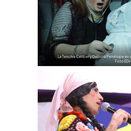
La Tenchis Céliber y Débora Penélope en 
Foto EDH