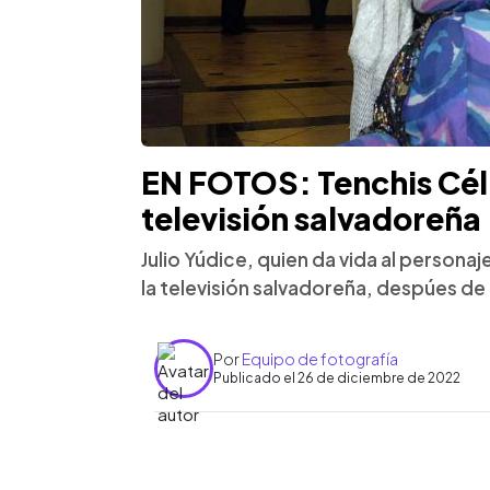
EN FOTOS: Tenchis Céli
televisión salvadoreña
Julio Yúdice, quien da vida al personaj
la televisión salvadoreña, despúes de
Por
Equipo de fotografía
Publicado el 26 de diciembre de 2022
0:00