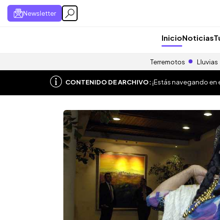
Newsletter
Inicio
Noticias
T
Terremotos
Lluvias
CONTENIDO DE ARCHIVO:
¡Estás navegando en el