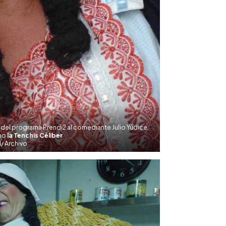
el programa Prendi2 al comediante Julio Yúdice,
mo
la Tenchis Céliber
/ Archivo