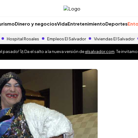
urismo
Dinero y negocios
Vida
Entretenimiento
Deportes
Ento
Hospital Rosales
Empleos El Salvador
Viviendas El Salvador
 pasado! 🚀 Da el salto a la nueva versión de
elsalvador.com
. Te invitam