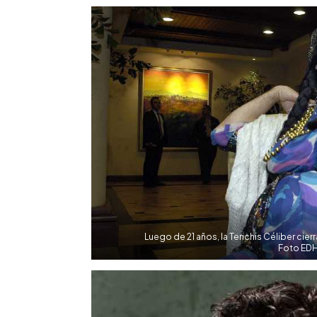
Facebook
Twitter
►
Escuchar artículo
Luego de 21 años, la Tenchis Céliber cierr
Foto EDH