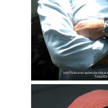
Julio Yúdice es quien da vida al
Foto EDH