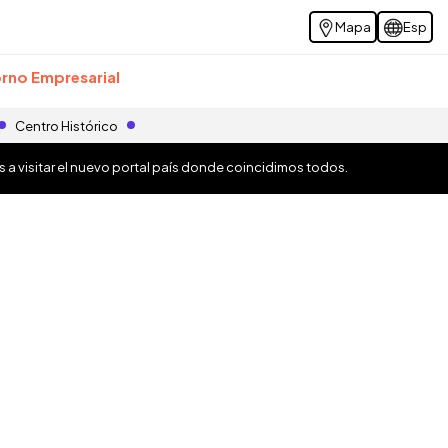
Mapa
Esp
rno Empresarial
Centro Histórico
os a visitar el nuevo portal país donde coincidimos todos.