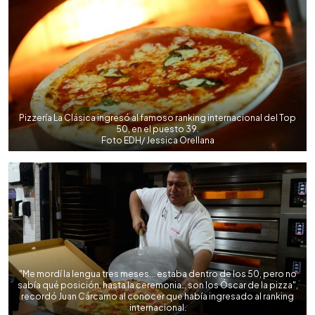
Pizzería La Clásica ingresó al famoso ranking internacional del Top
50, en el puesto 39.
Foto EDH/ Jessica Orellana
"Me mordí la lengua tres meses... estaba dentro de los 50, pero no
sabía qué posición, hasta la ceremonia… son los Óscar de la pizza",
recordó Juan Cárcamo al conocer que había ingresado al ranking
internacional.