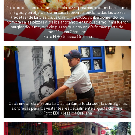
"Todos los fines de semana hacía pizza para mis hijos, mi familia, mis
amigos, y en el jardín de mi casa fueron saliendo todas las pizzas
(recetas) de La Clásica. La California Club… yo iba poniendo los
nombres a las pizzas y los iba anotando en un cuaderno. Y así fueron
surgiendo la mayoría de pizzas que hoy en día forman parte del
menú ": Juan Cárcamo.
Foto EDH/ Jessica Orellana
Cada rincón de pizzería La Clásica Santa Tecla cuenta con algunas
sorpresas para los visitantes, especialmente si gusta del cine.
Foto EDH/ Jessica Orellana