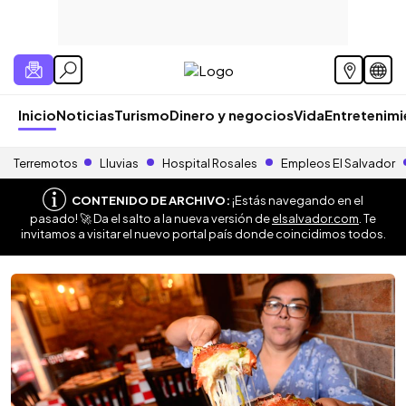
Inicio
Noticias
Turismo
Dinero y negocios
Vida
Entretenim
Terremotos
Lluvias
Hospital Rosales
Empleos El Salvador
CONTENIDO DE ARCHIVO:
¡Estás navegando en el
pasado! 🚀 Da el salto a la nueva versión de
elsalvador.com
. Te
invitamos a visitar el nuevo portal país donde coincidimos todos.