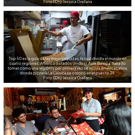
Foto EDH/ Jessica Orellana
Top 50 es la guía de las mejores pizzas, la cual dividía el mundo en
cuatro regiones: América (Estados Unidos), Asía, Europa, Italia (lo
toman como una región) y por primera vez se incluía América Latina,
donde pizzería La Clásica se colocó en el puesto 39.
Foto EDH/ Jessica Orellana