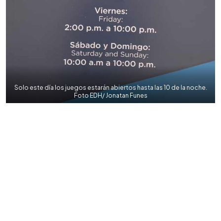
Solo este día los juegos estarán abiertos hasta las 10 de la noche.
Foto EDH/ Jonatan Funes