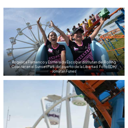
0:00
►
Escuchar artículo
Angélica Flamenco y Esmeralda Escobar disfrutan del Rolling
Coaster en el Sunset Park del puerto de la Libertad. Foto EDH/
Jonatan Funes