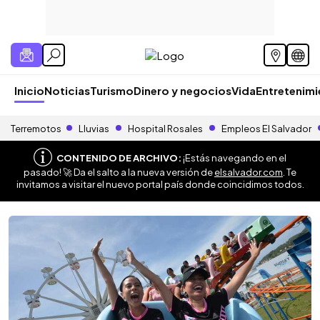
Inicio
Noticias
Turismo
Dinero y negocios
Vida
Entretenim
Terremotos
Lluvias
Hospital Rosales
Empleos El Salvador
CONTENIDO DE ARCHIVO:
¡Estás navegando en el
pasado! 🚀 Da el salto a la nueva versión de
elsalvador.com
. Te
invitamos a visitar el nuevo portal país donde coincidimos todos.