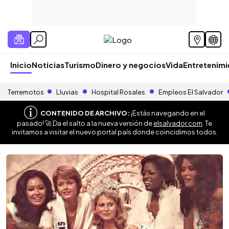
Inicio
Noticias
Turismo
Dinero y negocios
Vida
Entretenim
Terremotos
Lluvias
Hospital Rosales
Empleos El Salvador
CONTENIDO DE ARCHIVO:
¡Estás navegando en el
pasado! 🚀 Da el salto a la nueva versión de
elsalvador.com
. Te
invitamos a visitar el nuevo portal país donde coincidimos todos.