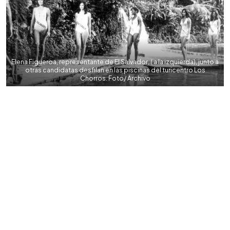
Elena Figueroa, representante de El Salvador, ( a la izquierda), junto a
otras candidatas desfilan en las piscinas del turicentro Los
Chorros. Foto/ Archivo