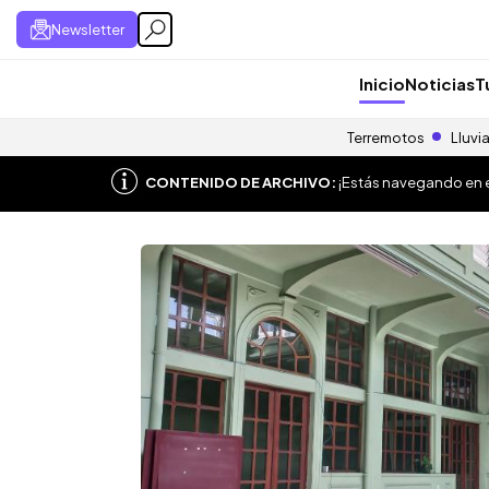
Newsletter
Inicio
Noticias
T
Terremotos
Lluvi
CONTENIDO DE ARCHIVO:
¡Estás navegando en el