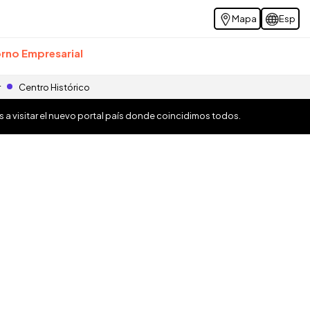
Mapa
Esp
rno Empresarial
r
Centro Histórico
os a visitar el nuevo portal país donde coincidimos todos.