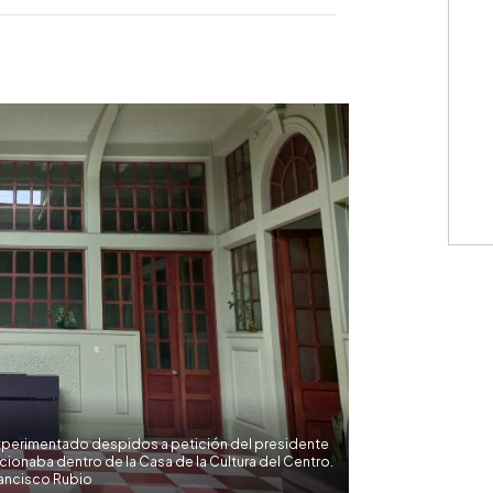
WhatsApp
Copiar link
experimentado despidos a petición del presidente
cionaba dentro de la Casa de la Cultura del Centro.
ancisco Rubio