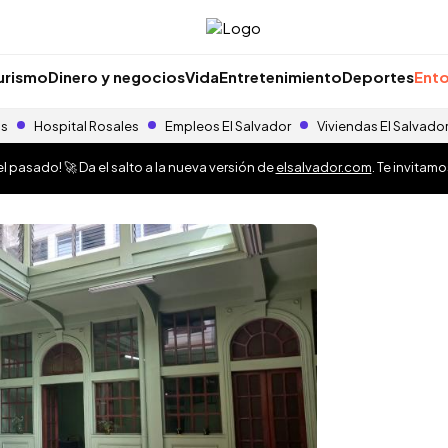
urismo
Dinero y negocios
Vida
Entretenimiento
Deportes
Ento
as
Hospital Rosales
Empleos El Salvador
Viviendas El Salvado
 pasado! 🚀 Da el salto a la nueva versión de
elsalvador.com
. Te invitam