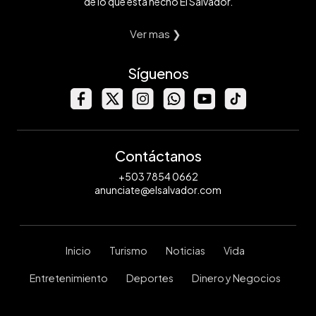
de lo que está hecho El Salvador.
Ver mas ❯
Síguenos
Contáctanos
+503 7854 0662
anunciate@elsalvador.com
Inicio
Turismo
Noticias
Vida
Entretenimiento
Deportes
Dinero y Negocios