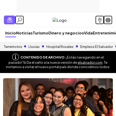
Inicio
Noticias
Turismo
Dinero y negocios
Vida
Entretenim
Terremotos
Lluvias
Hospital Rosales
Empleos El Salvador
CONTENIDO DE ARCHIVO:
¡Estás navegando en el
pasado! 🚀 Da el salto a la nueva versión de
elsalvador.com
. Te
invitamos a visitar el nuevo portal país donde coincidimos todos.