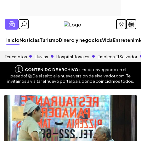
Inicio
Noticias
Turismo
Dinero y negocios
Vida
Entretenim
Terremotos
Lluvias
Hospital Rosales
Empleos El Salvador
CONTENIDO DE ARCHIVO:
¡Estás navegando en el
pasado! 🚀 Da el salto a la nueva versión de
elsalvador.com
. Te
invitamos a visitar el nuevo portal país donde coincidimos todos.