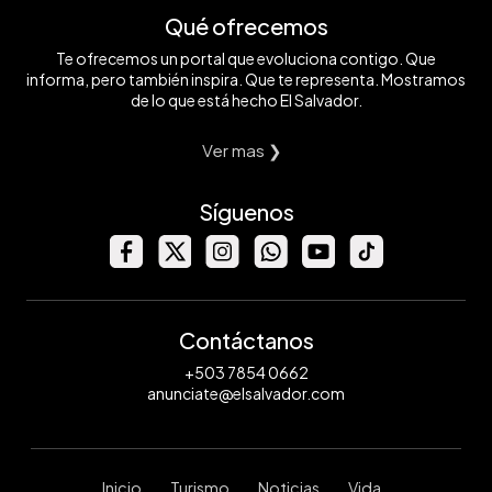
Qué ofrecemos
Te ofrecemos un portal que evoluciona contigo. Que
informa, pero también inspira. Que te representa. Mostramos
de lo que está hecho El Salvador.
Ver mas ❯
Síguenos
Contáctanos
+503 7854 0662
anunciate@elsalvador.com
Inicio
Turismo
Noticias
Vida