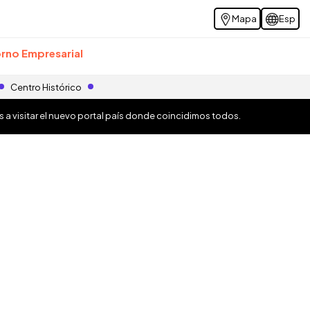
Mapa
Esp
rno Empresarial
Centro Histórico
os a visitar el nuevo portal país donde coincidimos todos.