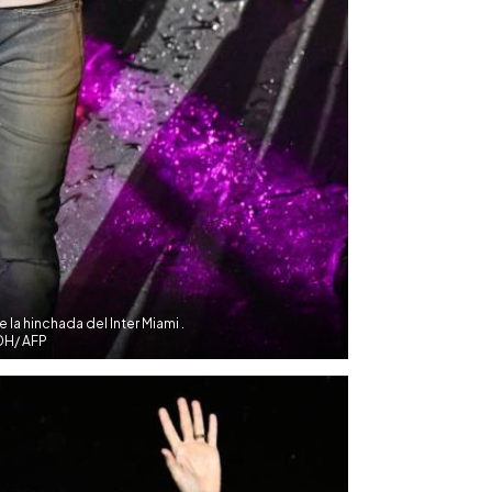
 la hinchada del Inter Miami .
DH/ AFP