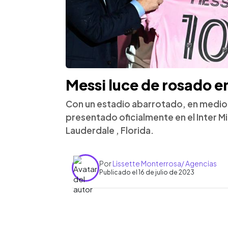
Messi luce de rosado e
Con un estadio abarrotado, en medio d
presentado oficialmente en el Inter M
Lauderdale , Florida.
Por
Lissette Monterrosa/ Agencias
Publicado el 16 de julio de 2023
0:00
Facebook
Twitter