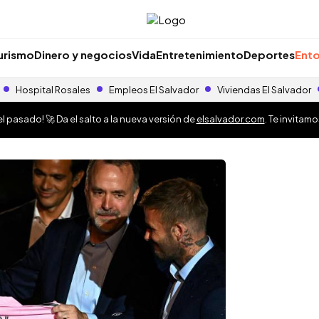
urismo
Dinero y negocios
Vida
Entretenimiento
Deportes
Ento
Hospital Rosales
Empleos El Salvador
Viviendas El Salvador
 pasado! 🚀 Da el salto a la nueva versión de
elsalvador.com
. Te invitam