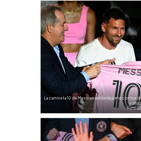
►
Escuchar artículo
La camiseta 10 de Messi es exhibida junto con los di
y Jorg
Foto E