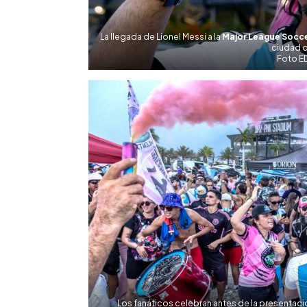
La llegada de Lionel Messi a la
Major League Socc
ciudad 
Foto E
Los fanáticos celebran antes de la presentaci