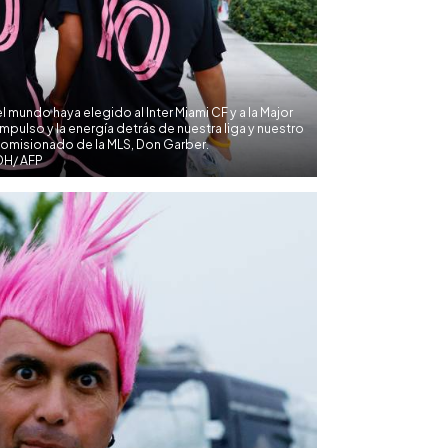
mundo haya elegido al Inter Miami CF y a la Major
mpulso y la energía detrás de nuestra liga y nuestro
comisionado de la MLS, Don Garber.
DH/ AFP