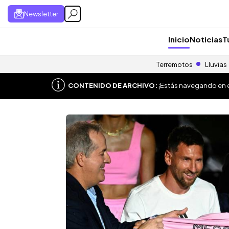
Newsletter
Inicio
Noticias
T
Terremotos
Lluvias
CONTENIDO DE ARCHIVO:
¡Estás navegando en el