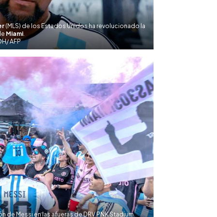
er
(MLS) de los Estados Unidos ha revolucionado la
de
Miami
.
DH/ AFP
ón de Messi en las afueras de DRV PNK Stadium