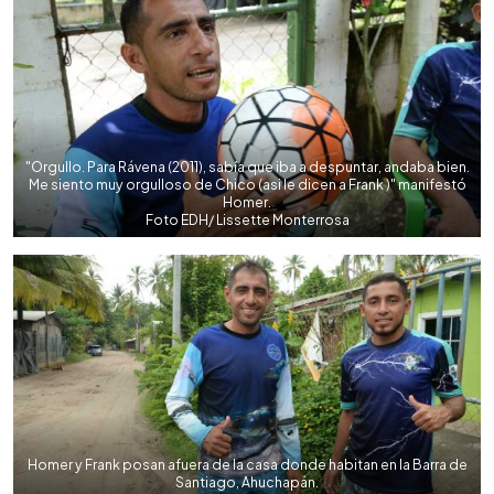
"Orgullo. Para Rávena (2011), sabía que iba a despuntar, andaba bien.
Me siento muy orgulloso de Chico (asi le dicen a Frank )" manifestó
Homer.
Foto EDH/ Lissette Monterrosa
Homer y Frank posan afuera de la casa donde habitan en la Barra de
Santiago, Ahuchapán.