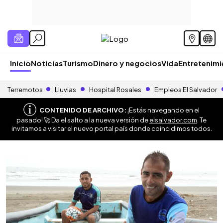
Inicio
Noticias
Turismo
Dinero y negocios
Vida
Entretenim
Terremotos
Lluvias
Hospital Rosales
Empleos El Salvador
CONTENIDO DE ARCHIVO:
¡Estás navegando en el
pasado! 🚀 Da el salto a la nueva versión de
elsalvador.com
. Te
invitamos a visitar el nuevo portal país donde coincidimos todos.