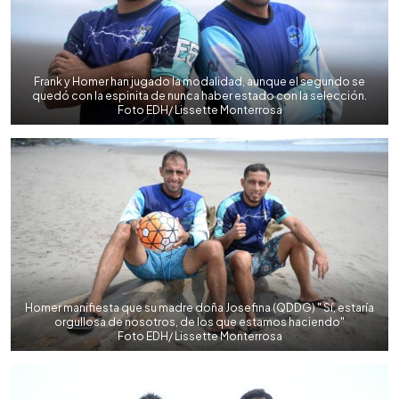
Frank y Homer han jugado la modalidad, aunque el segundo se
quedó con la espinita de nunca haber estado con la selección.
Foto EDH/ Lissette Monterrosa
Homer manifiesta que su madre doña Josefina (QDDG) " Sí, estaría
orgullosa de nosotros, de los que estamos haciendo"
Foto EDH/ Lissette Monterrosa