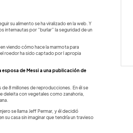
WhatsApp
Copiar link
uir su alimento se ha viralizado en la web. Y
s internautas por “burlar” la seguridad de un
erten viendo cómo hace la marmota para
 el roedor ha sido captado por l apropia
a esposa de Messi a una publicación de
s de 8 millones de reproducciones. En él se
e deleita con vegetales como zanahoria,
ana.
jero se llama Jeff Permar, y él decidió
n su casa sin imaginar que tendría un travieso