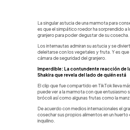
0:00
Facebook
Twitter
►
Escuchar artículo
La singular astucia de una marmota para conseg
es que el simpático roedor ha sorprendido a lo
granjero para poder degustar de su cosecha.
Los internautas admiran su astucia y se divi
deleitarse con los vegetales y fruta. Y es que
cámara de seguridad del granjero.
Imperdible: La contundente reacción de l
Shakira que revela del lado de quién está
El clip que fue compartido en TikTok lleva má
puede ver a la marmota con que entusiasmo s
brócoli así como algunas frutas como la manz
De acuerdo con medios internacionales el gran
cosechar sus propios alimentos en un huerto e
inquilino.