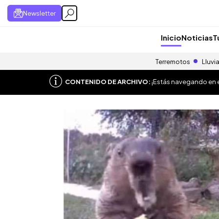
Newsletter
Inicio
Noticias
T
Terremotos
Lluvi
CONTENIDO DE ARCHIVO:
¡Estás navegando en el