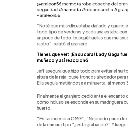
@araleon56
marmota roba cosecha del granj
seguridad
#marmota
#robacosecha
#granj
- araleon56
“Noté que mi jardín estaba dañado y que no er
todo tipo de verduras y cada una estaba co
un poco de todo, busqué huellas que me ayudar
rastro”, relató el granjero.
Tienes que ver: ¡En su cara! Lady Gaga fu
muñeco y así reaccionó
Jeff asegura que hizo todo para evitar el hurt
altura de la reja, puse troncos alrededor par
Ella seguía metiéndose a mi huerta, al menos 3
Finalmente el granjero cedió ante el encanto 
cómo incluso se esconde en su madriguera cu
huerto.
“Es tan hermosa OMG”, “Nopuedo parar de reír
de la camara tipo “¿está grabando?” Y luego 