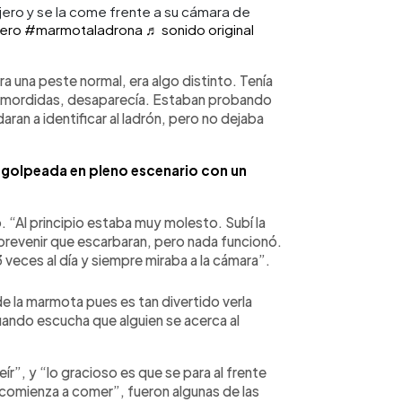
ero y se la come frente a su cámara de
ero
#marmotaladrona
♬ sonido original
a una peste normal, era algo distinto. Tenía
n mordidas, desaparecía. Estaban probando
an a identificar al ladrón, pero no dejaba
e golpeada en pleno escenario con un
o. “Al principio estaba muy molesto. Subí la
a prevenir que escarbaran, pero nada funcionó.
 veces al día y siempre miraba a la cámara”.
de la marmota pues es tan divertido verla
ando escucha que alguien se acerca al
”, y “lo gracioso es que se para al frente
comienza a comer”, fueron algunas de las