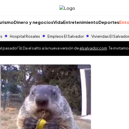
urismo
Dinero y negocios
Vida
Entretenimiento
Deportes
Ento
as
Hospital Rosales
Empleos El Salvador
Viviendas El Salvado
 pasado! 🚀 Da el salto a la nueva versión de
elsalvador.com
. Te invitam