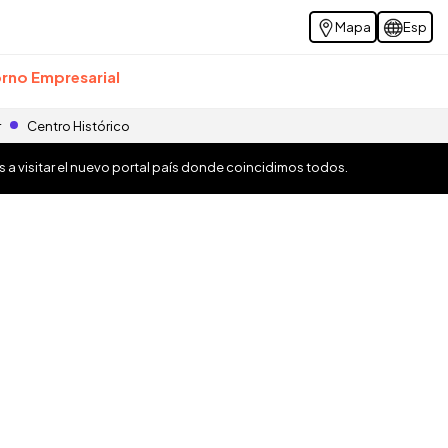
Mapa
Esp
rno Empresarial
r
Centro Histórico
os a visitar el nuevo portal país donde coincidimos todos.