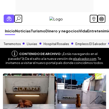
Inicio
Noticias
Turismo
Dinero y negocios
Vida
Entretenim
Terremotos
Lluvias
Hospital Rosales
Empleos El Salvador
CONTENIDO DE ARCHIVO:
¡Estás navegando en el
pasado! 🚀 Da el salto a la nueva versión de
elsalvador.com
. Te
invitamos a visitar el nuevo portal país donde coincidimos todos.