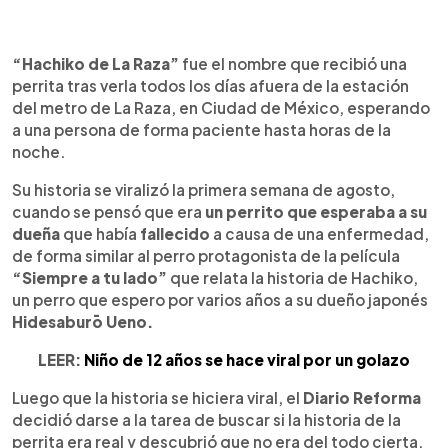
0:00
►
Escuchar artículo
“Hachiko de La Raza”
fue el nombre que recibió una
perrita tras verla todos los días afuera de la estación
del metro de La Raza, en Ciudad de México, esperando
a una persona de forma paciente hasta horas de la
noche.
Su historia se viralizó la primera semana de agosto,
cuando se pensó que era
un perrito que esperaba a su
dueña
que había
fallecido
a causa de una enfermedad,
de forma similar al perro protagonista de la película
“Siempre a tu lado”
que relata la historia de Hachiko,
un perro que espero por varios años a su dueño japonés
Hidesaburō Ueno.
LEER:
Niño de 12 años se hace viral por un golazo
Luego que la historia se hiciera viral, el
Diario Reforma
decidió darse a la tarea de buscar si la historia de la
perrita era real y descubrió que no era del todo cierta,