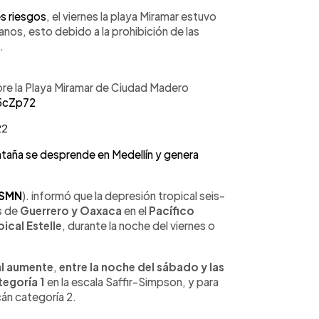
s riesgos
, el viernes la playa Miramar estuvo
os, esto debido a la prohibición de las
.
bre la Playa Miramar de Ciudad Madero
5cZp72
22
aña se desprende en Medellín y genera
(SMN
). informó que la depresión tropical seis-
s de
Guerrero y Oaxaca
en el
Pacífico
ical Estelle
, durante la noche del viernes o
al aumente
,
entre la noche del sábado y las
tegoría 1
en la escala Saffir-Simpson, y para
cán categoría 2.