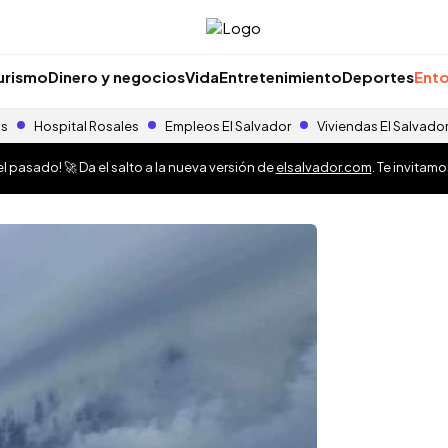
urismo
Dinero y negocios
Vida
Entretenimiento
Deportes
Ento
as
Hospital Rosales
Empleos El Salvador
Viviendas El Salvado
 pasado! 🚀 Da el salto a la nueva versión de
elsalvador.com
. Te invitam