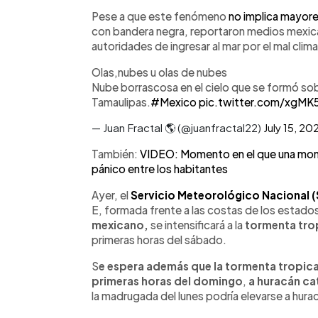
Pese a que este fenómeno
no implica mayore
con bandera negra, reportaron medios mexican
autoridades de ingresar al mar por el mal clima
Olas,nubes u olas de nubes
Nube borrascosa en el cielo que se formó so
Tamaulipas.
#Mexico
pic.twitter.com/xgMK
— Juan Fractal 🌎 (@juanfractal22)
July 15, 20
También:
VIDEO: Momento en el que una mont
pánico entre los habitantes
Ayer, el
Servicio Meteorológico Nacional 
E, formada frente a las costas de los estado
mexicano,
se intensificará a la
tormenta trop
primeras horas del sábado.
S
e espera además que la tormenta tropic
primeras horas del domingo
,
a huracán ca
la madrugada del lunes podría elevarse a hura