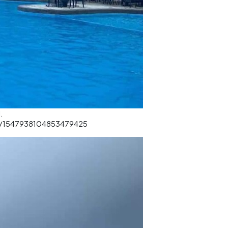
.
us/1547938104853479425