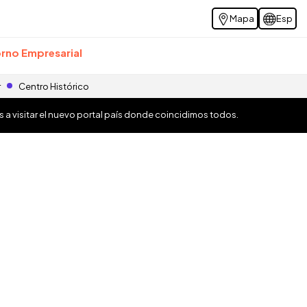
Mapa
Esp
rno Empresarial
r
Centro Histórico
os a visitar el nuevo portal país donde coincidimos todos.