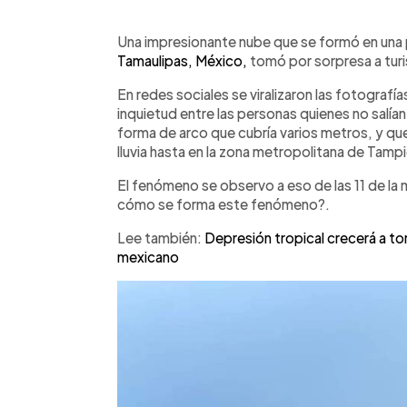
0:00
Facebook
Twitter
►
Escuchar artículo
Una impresionante nube que se formó en una
Tamaulipas, México,
tomó por sorpresa a turis
En redes sociales se viralizaron las fotograf
inquietud entre las personas quienes no salían
forma de arco que cubría varios metros, y qu
lluvia hasta en la zona metropolitana de Tamp
El fenómeno se observo a eso de las 11 de la 
cómo se forma este fenómeno?.
Lee también:
Depresión tropical crecerá a to
mexicano