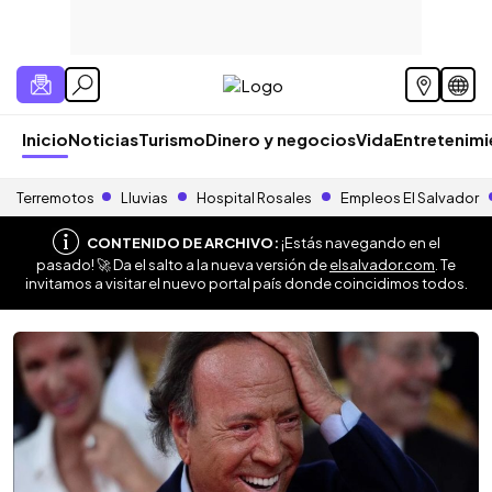
Inicio
Noticias
Turismo
Dinero y negocios
Vida
Entretenim
Terremotos
Lluvias
Hospital Rosales
Empleos El Salvador
CONTENIDO DE ARCHIVO:
¡Estás navegando en el
pasado! 🚀 Da el salto a la nueva versión de
elsalvador.com
. Te
invitamos a visitar el nuevo portal país donde coincidimos todos.