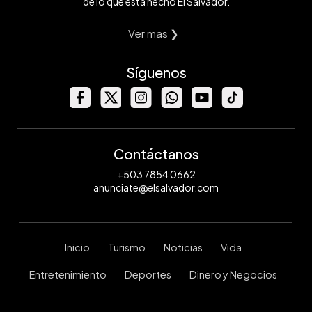
de lo que está hecho El Salvador.
Ver mas ❯
Síguenos
Contáctanos
+503 7854 0662
anunciate@elsalvador.com
Inicio
Turismo
Noticias
Vida
Entretenimiento
Deportes
Dinero y Negocios