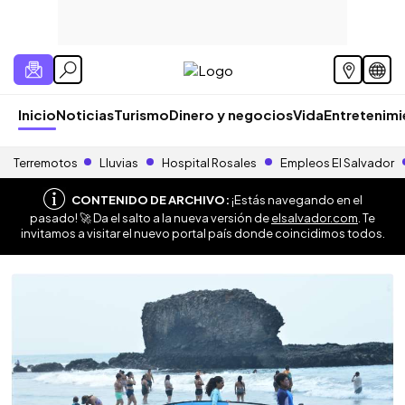
Inicio
Noticias
Turismo
Dinero y negocios
Vida
Entretenim
Terremotos
Lluvias
Hospital Rosales
Empleos El Salvador
CONTENIDO DE ARCHIVO:
¡Estás navegando en el
pasado! 🚀 Da el salto a la nueva versión de
elsalvador.com
. Te
invitamos a visitar el nuevo portal país donde coincidimos todos.