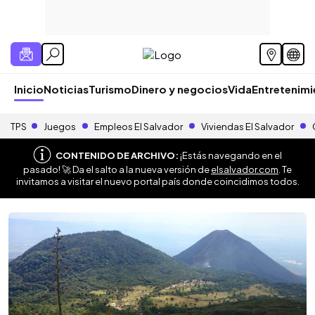
Inicio
Noticias
Turismo
Dinero y negocios
Vida
Entretenim
TPS
Juegos
Empleos El Salvador
Viviendas El Salvador
CONTENIDO DE ARCHIVO:
¡Estás navegando en el
pasado! 🚀 Da el salto a la nueva versión de
elsalvador.com
. Te
invitamos a visitar el nuevo portal país donde coincidimos todos.