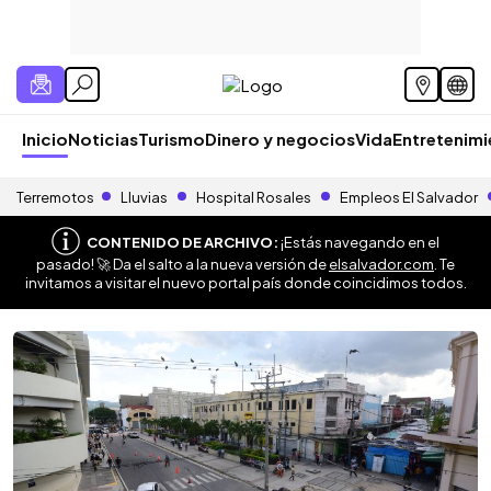
Inicio
Noticias
Turismo
Dinero y negocios
Vida
Entretenim
Terremotos
Lluvias
Hospital Rosales
Empleos El Salvador
CONTENIDO DE ARCHIVO:
¡Estás navegando en el
pasado! 🚀 Da el salto a la nueva versión de
elsalvador.com
. Te
invitamos a visitar el nuevo portal país donde coincidimos todos.