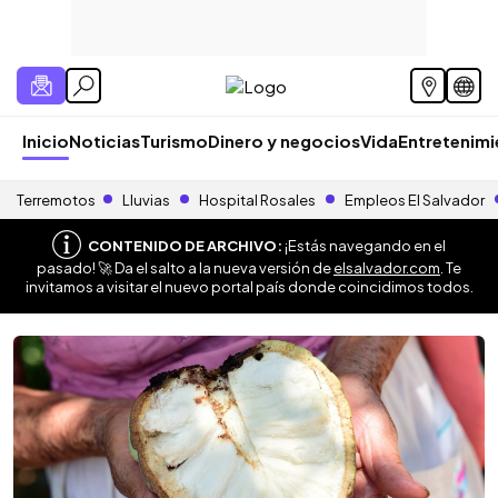
Inicio
Noticias
Turismo
Dinero y negocios
Vida
Entretenim
Terremotos
Lluvias
Hospital Rosales
Empleos El Salvador
CONTENIDO DE ARCHIVO:
¡Estás navegando en el
pasado! 🚀 Da el salto a la nueva versión de
elsalvador.com
. Te
invitamos a visitar el nuevo portal país donde coincidimos todos.