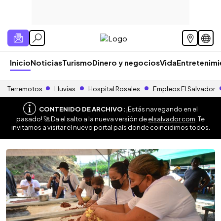
Inicio
Noticias
Turismo
Dinero y negocios
Vida
Entretenim
Terremotos
Lluvias
Hospital Rosales
Empleos El Salvador
CONTENIDO DE ARCHIVO:
¡Estás navegando en el
pasado! 🚀 Da el salto a la nueva versión de
elsalvador.com
. Te
invitamos a visitar el nuevo portal país donde coincidimos todos.