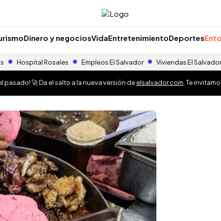
urismo
Dinero y negocios
Vida
Entretenimiento
Deportes
Ento
as
Hospital Rosales
Empleos El Salvador
Viviendas El Salvado
 pasado! 🚀 Da el salto a la nueva versión de
elsalvador.com
. Te invitam