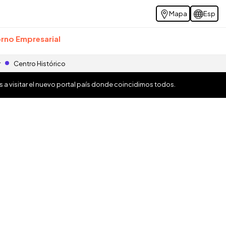
Mapa
Esp
rno Empresarial
r
Centro Histórico
os a visitar el nuevo portal país donde coincidimos todos.