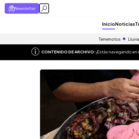
Newsletter
Inicio
Noticias
T
Terremotos
Lluvi
CONTENIDO DE ARCHIVO:
¡Estás navegando en el