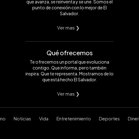
que avanza, se reinventa y se une. Somos el
punto de conexión con lo mejor de El
Salvador.
Ver mas ❯
Qué ofrecemos
Te ofrecemos un portal que evoluciona
contigo. Que informa, pero también
inspira. Que te representa. Mostramos de lo
que está hecho El Salvador.
Ver mas ❯
smo
Noticias
Vida
Entretenimiento
Deportes
Dine