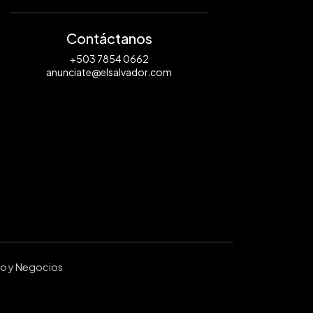
Contáctanos
+503 7854 0662
anunciate@elsalvador.com
ro y Negocios