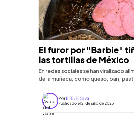
El furor por "Barbie" ti
las tortillas de México
En redes sociales se han viralizado al
de la muñeca, como queso, pan, paste
Por
EFE / E. Silva
Publicado el 21 de julio de 2023
0:00