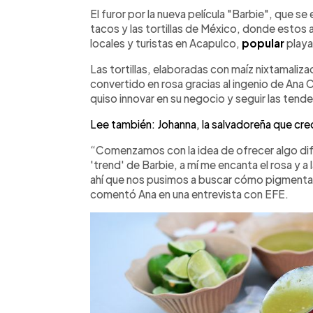
Facebook
Twitter
►
Escuchar artículo
El furor por la nueva película "Barbie", que se
tacos y las tortillas de México, donde estos 
locales y turistas en Acapulco,
popular
playa
Las tortillas, elaboradas con maíz nixtamaliza
convertido en rosa gracias al ingenio de Ana 
quiso innovar en su negocio y seguir las tende
Lee también: Johanna, la salvadoreña que cre
“Comenzamos con la idea de ofrecer algo dif
'trend' de Barbie, a mí me encanta el rosa y a 
ahí que nos pusimos a buscar cómo pigmentar l
comentó Ana en una entrevista con EFE.