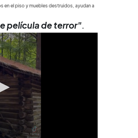
os en el piso y muebles destruidos, ayudan a
 película de terror"
.