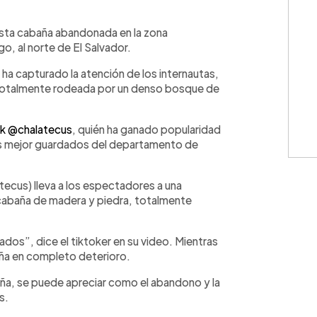
WhatsApp
Copiar link
 esta cabaña abandonada en la zona
 al norte de El Salvador.
 ha capturado la atención de los internautas,
 totalmente rodeada por un denso bosque de
k @chalatecus
, quién ha ganado popularidad
tos mejor guardados del departamento de
ecus) lleva a los espectadores a una
cabaña de madera y piedra, totalmente
ados”, dice el tiktoker en su video. Mientras
aña en completo deterioro.
aña, se puede apreciar como el abandono y la
as.