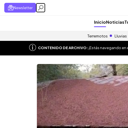
Newsletter
Inicio
Noticias
T
Terremotos
Lluvias
CONTENIDO DE ARCHIVO:
¡Estás navegando en el