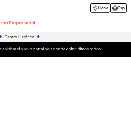
Mapa
Esp
rno Empresarial
Centro Histórico
os a visitar el nuevo portal país donde coincidimos todos.