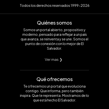
Todos los derechos reservados 1999-2026
Quiénes somos
Somos un portal abierto, propositivo y
moderno, pensado para reflejar a un país
que avanza, se reinventa y se une. Somos el
punto de conexión con lo mejor de El
Salvador.
Ver mas ❯
Qué ofrecemos
Te ofrecemos un portal que evoluciona
contigo. Que informa, pero también
inspira. Que te representa. Mostramos de lo
que está hecho El Salvador.