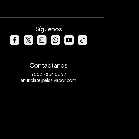
Síguenos
Contáctanos
+503 7854 0662
anunciate@elsalvador.com