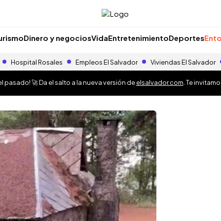
urismo
Dinero y negocios
Vida
Entretenimiento
Deportes
Ento
Hospital Rosales
Empleos El Salvador
Viviendas El Salvador
 pasado! 🚀 Da el salto a la nueva versión de
elsalvador.com
. Te invitam