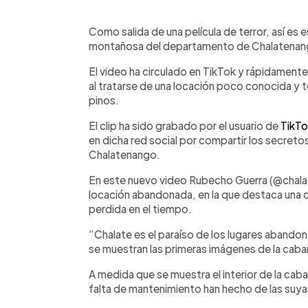
0:00
Facebook
Twitter
►
Escuchar artículo
Como salida de una película de terror, así es
montañosa del departamento de Chalatenango,
El video ha circulado en TikTok y rápidamente
al tratarse de una locación poco conocida y
pinos.
El clip ha sido grabado por el usuario de
TikTo
en dicha red social por compartir los secre
Chalatenango.
En este nuevo video Rubecho Guerra (@chalat
locación abandonada, en la que destaca una 
perdida en el tiempo.
“Chalate es el paraíso de los lugares abandon
se muestran las primeras imágenes de la cab
A medida que se muestra el interior de la cab
falta de mantenimiento han hecho de las suy