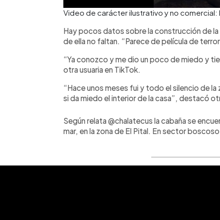
Video de carácter ilustrativo y no comerc
Hay pocos datos sobre la construcción de la
de ella no faltan. “Parece de película de terr
“Ya conozco y me dio un poco de miedo y tien
otra usuaria en TikTok.
“Hace unos meses fui y todo el silencio de la
si da miedo el interior de la casa”, destacó ot
Según relata @chalatecus la cabaña se encuen
mar, en la zona de El Pital. En sector bosco