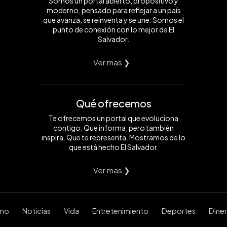
Somos un portal abierto, propositivo y
moderno, pensado para reflejar a un país
que avanza, se reinventa y se une. Somos el
punto de conexión con lo mejor de El
Salvador.
Ver mas ❯
Qué ofrecemos
Te ofrecemos un portal que evoluciona
contigo. Que informa, pero también
inspira. Que te representa. Mostramos de lo
que está hecho El Salvador.
Ver mas ❯
smo
Noticias
Vida
Entretenimiento
Deportes
Dine