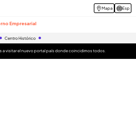
Mapa
Esp
rno Empresarial
Centro Histórico
os a visitar el nuevo portal país donde coincidimos todos.