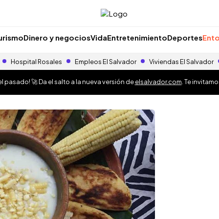
urismo
Dinero y negocios
Vida
Entretenimiento
Deportes
Ento
Hospital Rosales
Empleos El Salvador
Viviendas El Salvador
 pasado! 🚀 Da el salto a la nueva versión de
elsalvador.com
. Te invitam