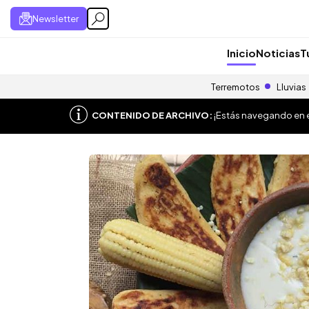
Newsletter
Inicio
Noticias
T
Terremotos
Lluvias
CONTENIDO DE ARCHIVO:
¡Estás navegando en el