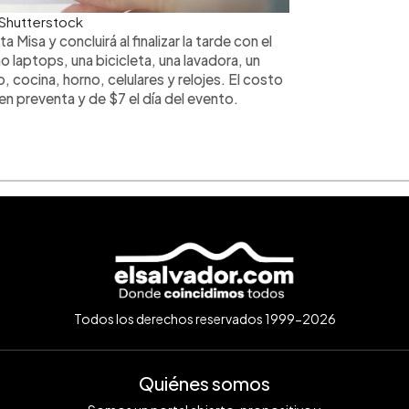
; Shutterstock
 Misa y concluirá al finalizar la tarde con el
laptops, una bicicleta, una lavadora, un
 cocina, horno, celulares y relojes. El costo
en preventa y de $7 el día del evento.
Todos los derechos reservados 1999-2026
Quiénes somos