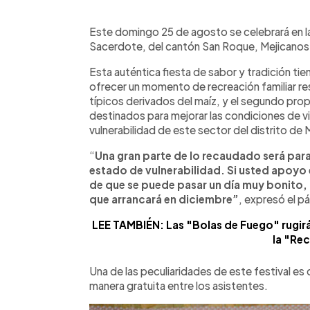
0:00
Facebook
Twitter
►
Escuchar artículo
Este domingo 25 de agosto se celebrará en l
Sacerdote, del cantón San Roque, Mejicanos; 
Esta auténtica fiesta de sabor y tradición tie
ofrecer un momento de recreación familiar res
típicos derivados del maíz, y el segundo pro
destinados para mejorar las condiciones de v
vulnerabilidad de este sector del distrito de 
“
Una gran parte de lo recaudado será para
estado de vulnerabilidad. Si usted apoy
de que se puede pasar un día muy bonito,
que arrancará en diciembre”
, expresó el p
LEE TAMBIÉN: Las "Bolas de Fuego" rugirá
la "Re
Una de las peculiaridades de este festival es 
manera gratuita entre los asistentes.