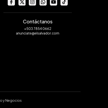
Contáctanos
+503 7854 0662
anunciate@elsalvador.com
ro y Negocios