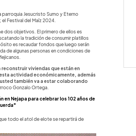
WhatsApp
Copiar link
a parroquia Jesucristo Sumo y Eterno
el Festival del Maíz 2024.
ne dos objetivos. El primero de ellos es
catando la tradición de consumir platillos
pósito es recaudar fondos que luego serán
ida de algunas personas en condiciones de
Mejicanos.
 reconstruir viviendas que están en
o esta actividad económicamente, además
 usted también va a estar colaborando
árroco Gonzalo Ortega.
n en Nejapa para celebrar los 102 años de
cuerda"
que todo el atol de elote se repartirá de