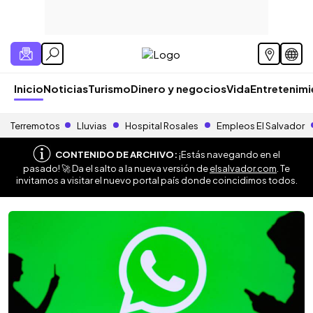
Inicio
Noticias
Turismo
Dinero y negocios
Vida
Entretenim
Terremotos
Lluvias
Hospital Rosales
Empleos El Salvador
CONTENIDO DE ARCHIVO:
¡Estás navegando en el
pasado! 🚀 Da el salto a la nueva versión de
elsalvador.com
. Te
invitamos a visitar el nuevo portal país donde coincidimos todos.