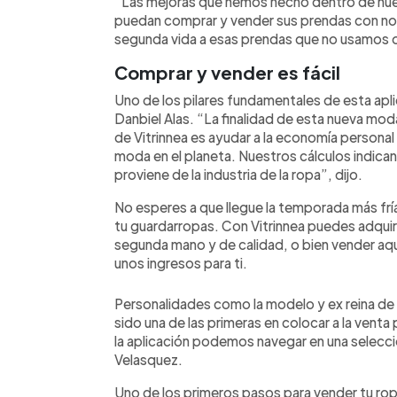
“Las mejoras que hemos hecho dentro de nuest
puedan comprar y vender sus prendas con nos
segunda vida a esas prendas que no usamos 
Comprar y vender es fácil
Uno de los pilares fundamentales de esta apli
Danbiel Alas. “La finalidad de esta nueva mo
de Vitrinnea es ayudar a la economía personal y
moda en el planeta. Nuestros cálculos indica
proviene de la industria de la ropa”, dijo.
No esperes a que llegue la temporada más frí
tu guardarropas. Con Vitrinnea puedes adquiri
segunda mano y de calidad, o bien vender aq
unos ingresos para ti.
Personalidades como la modelo y ex reina de
sido una de las primeras en colocar a la venta
la aplicación podemos navegar en una selecc
Velasquez.
Uno de los primeros pasos para vender tu ropa