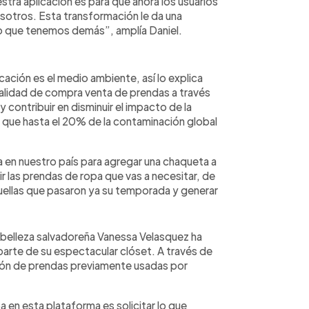
ra aplicación es para que ahora los usuarios
otros. Esta transformación le da una
o que tenemos demás”, amplía Daniel.
cación es el medio ambiente, así lo explica
dalidad de compra venta de prendas a través
 contribuir en disminuir el impacto de la
n que hasta el 20% de la contaminación global
a en nuestro país para agregar una chaqueta a
r las prendas de ropa que vas a necesitar, de
uellas que pasaron ya su temporada y generar
 belleza salvadoreña Vanessa Velasquez ha
 parte de su espectacular clóset. A través de
ión de prendas previamente usadas por
 en esta plataforma es solicitar lo que