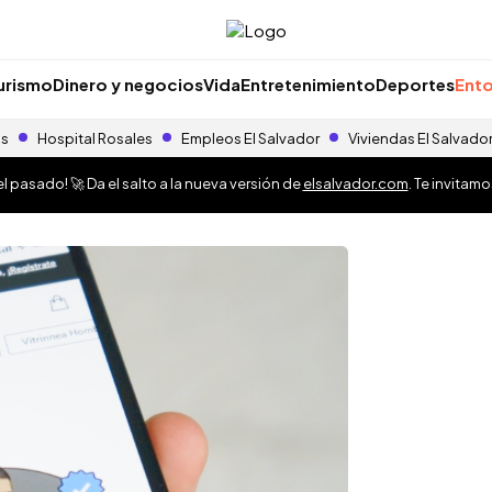
urismo
Dinero y negocios
Vida
Entretenimiento
Deportes
Ento
as
Hospital Rosales
Empleos El Salvador
Viviendas El Salvado
 pasado! 🚀 Da el salto a la nueva versión de
elsalvador.com
. Te invitam