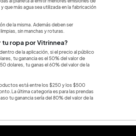
s al planeta al emitir menores emisiones de
 que más agua sea utilizada en la fabricación
ación de la misma. Además deben ser
limpias, sin manchas y roturas.
tu ropa por Vitrinnea?
ntro de la aplicación, si el precio al público
lares, tu ganancia es el 50% del valor de
250 dolares, tu ganas el 60% del valor de la
productos está entre los $250 y los $500
onto.La última categoria es para las prendas
aso tu ganancia sería del 80% del valor de la