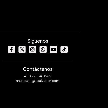
Síguenos
Contáctanos
+503 7854 0662
anunciate@elsalvador.com