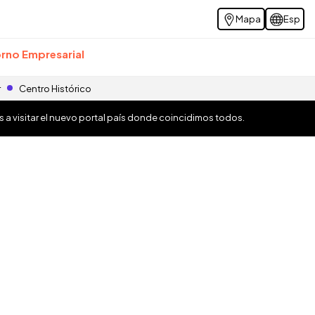
Mapa
Esp
rno Empresarial
r
Centro Histórico
os a visitar el nuevo portal país donde coincidimos todos.