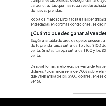
comprar estas prendas de segunda mano ayuda
carbono, evitas que más ropa sea desechada y
de nuevas prendas.
Ropa de marca:
Esto facilitará la identific
entregadas en óptimas condiciones, es decir 
¿Cuánto puedes ganar al vender 
Según una tabla de precios que se encuentra de
de tu prenda ronda entre los $5 y los $100 dó
venta. Si listas tu ropa entre los $100 y los $
venta.
De igual forma, si el precio de venta de tus 
dolares, tu ganancia sería del 70% sobre el m
que valen arriba de los $500 dólares, en ese c
venta.