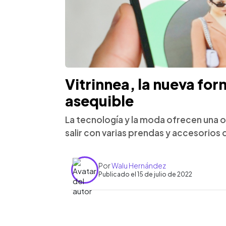
Vitrinnea, la nueva fo
asequible
La tecnología y la moda ofrecen una o
salir con varias prendas y accesorios q
Por
Walu Hernández
Publicado el 15 de julio de 2022
0:00