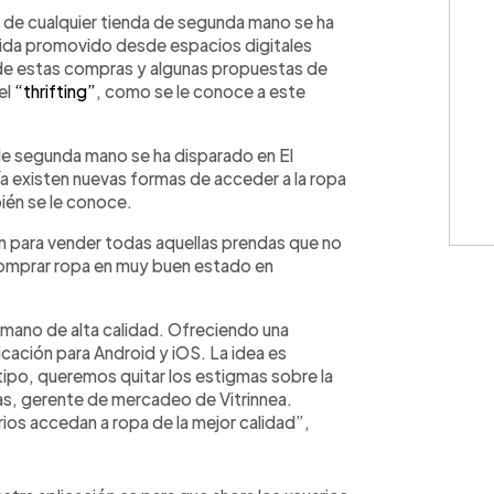
WhatsApp
Copiar link
s de cualquier tienda de segunda mano se ha
 vida promovido desde espacios digitales
 de estas compras y algunas propuestas de
el
“thrifting”
, como se le conoce a este
de segunda mano se ha disparado en El
ía existen nuevas formas de acceder a la ropa
én se le conoce.
ión para vender todas aquellas prendas que no
comprar ropa en muy buen estado en
 mano de alta calidad. Ofreciendo una
licación para Android y iOS. La idea es
ipo, queremos quitar los estigmas sobre la
s, gerente de mercadeo de Vitrinnea.
ios accedan a ropa de la mejor calidad”,