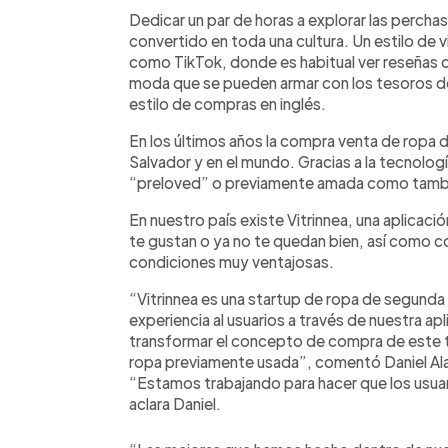
Facebook
Twitter
►
Escuchar artículo
Dedicar un par de horas a explorar las percha
convertido en toda una cultura. Un estilo de
como TikTok, donde es habitual ver reseñas
moda que se pueden armar con los tesoros d
estilo de compras en inglés.
En los últimos años la compra venta de ropa 
Salvador y en el mundo. Gracias a la tecnolog
“preloved” o previamente amada como tambi
En nuestro país existe Vitrinnea, una aplicac
te gustan o ya no te quedan bien, así como 
condiciones muy ventajosas.
“Vitrinnea es una startup de ropa de segunda
experiencia al usuarios a través de nuestra ap
transformar el concepto de compra de este t
ropa previamente usada”, comentó Daniel Ala
“Estamos trabajando para hacer que los usuar
aclara Daniel.