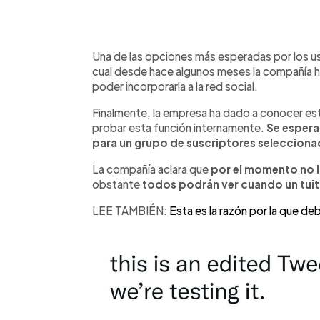
0:00
Facebook
Twitter
►
Escuchar artículo
Una de las opciones más esperadas por los usu
cual desde hace algunos meses la compañía h
poder incorporarla a la red social.
Finalmente, la empresa ha dado a conocer es
probar esta función internamente.
Se espera
para un grupo de suscriptores seleccion
La compañía aclara que
por el momento no l
obstante
todos podrán ver cuando un tuit
LEE TAMBIÉN:
Esta es la razón por la que d