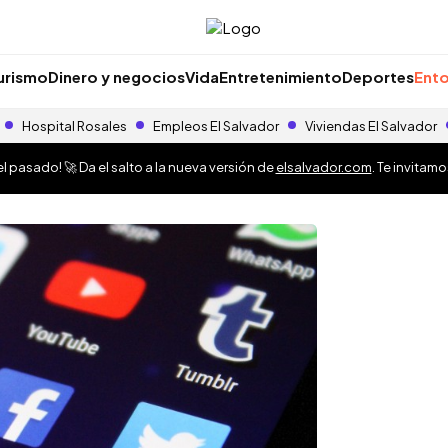
urismo
Dinero y negocios
Vida
Entretenimiento
Deportes
Ento
Hospital Rosales
Empleos El Salvador
Viviendas El Salvador
 pasado! 🚀 Da el salto a la nueva versión de
elsalvador.com
. Te invitam