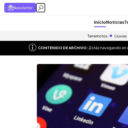
Newsletter
Inicio
Noticias
T
Terremotos
Lluvias
CONTENIDO DE ARCHIVO:
¡Estás navegando en el