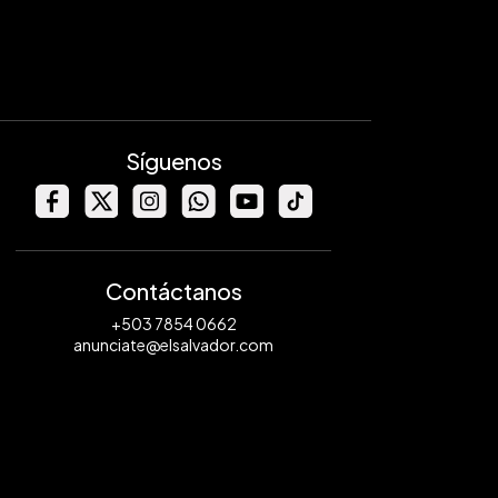
Síguenos
Contáctanos
+503 7854 0662
anunciate@elsalvador.com