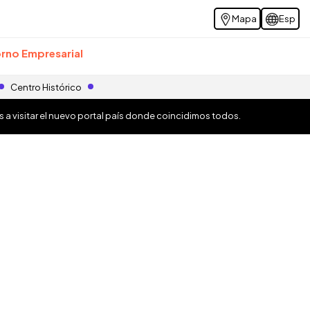
Mapa
Esp
rno Empresarial
Centro Histórico
os a visitar el nuevo portal país donde coincidimos todos.