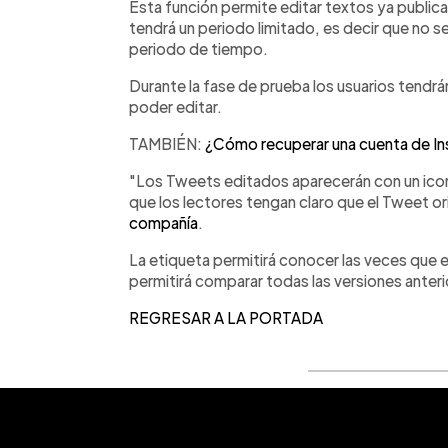
Esta función permite editar textos ya public
tendrá un periodo limitado, es decir que no s
periodo de tiempo.
Durante la fase de prueba los usuarios tendr
poder editar.
TAMBIÉN:
¿Cómo recuperar una cuenta de In
"Los Tweets editados aparecerán con un icon
que los lectores tengan claro que el Tweet ori
compañía
.
La etiqueta permitirá conocer las veces que el 
permitirá comparar todas las versiones anterio
REGRESAR A LA PORTADA