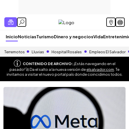
Inicio
Noticias
Turismo
Dinero y negocios
Vida
Entretenim
Terremotos
Lluvias
Hospital Rosales
Empleos El Salvador
CONTENIDO DE ARCHIVO:
¡Estás navegando en el
pasado! 🚀 Da el salto a la nueva versión de
elsalvador.com
. Te
invitamos a visitar el nuevo portal país donde coincidimos todos.