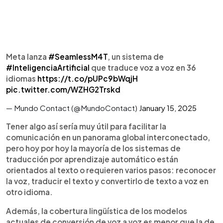
Meta lanza
#SeamlessM4T
, un sistema de
#InteligenciaArtificial
que traduce voz a voz en 36
idiomas
https://t.co/pUPc9bWqjH
pic.twitter.com/WZHG2Trskd
— Mundo Contact (@MundoContact)
January 15, 2025
Tener algo así sería muy útil para facilitar la
comunicación en un panorama global interconectado,
pero hoy por hoy la mayoría de los sistemas de
traducción por aprendizaje automático están
orientados al texto o requieren varios pasos: reconocer
la voz, traducir el texto y convertirlo de texto a voz en
otro idioma.
Además, la cobertura lingüística de los modelos
actuales de conversión de voz a voz es menor que la de