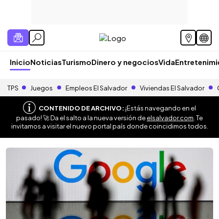
Inicio
Noticias
Turismo
Dinero y negocios
Vida
Entretenim
TPS
Juegos
Empleos El Salvador
Viviendas El Salvador
CONTENIDO DE ARCHIVO:
¡Estás navegando en el
pasado! 🚀 Da el salto a la nueva versión de
elsalvador.com
. Te
invitamos a visitar el nuevo portal país donde coincidimos todos.