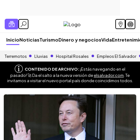
Inicio
Noticias
Turismo
Dinero y negocios
Vida
Entretenim
Terremotos
Lluvias
Hospital Rosales
Empleos El Salvador
CONTENIDO DE ARCHIVO:
¡Estás navegando en el
pasado! 🚀 Da el salto a la nueva versión de
elsalvador.com
. Te
invitamos a visitar el nuevo portal país donde coincidimos todos.