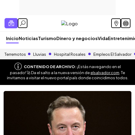
Inicio
Noticias
Turismo
Dinero y negocios
Vida
Entretenim
Terremotos
Lluvias
Hospital Rosales
Empleos El Salvador
CONTENIDO DE ARCHIVO:
¡Estás navegando en el
pasado! 🚀 Da el salto a la nueva versión de
elsalvador.com
. Te
invitamos a visitar el nuevo portal país donde coincidimos todos.