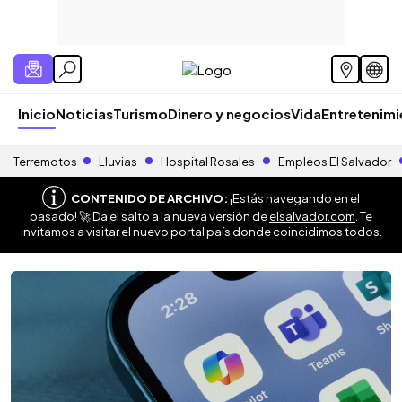
Inicio
Noticias
Turismo
Dinero y negocios
Vida
Entretenim
Terremotos
Lluvias
Hospital Rosales
Empleos El Salvador
CONTENIDO DE ARCHIVO:
¡Estás navegando en el
pasado! 🚀 Da el salto a la nueva versión de
elsalvador.com
. Te
invitamos a visitar el nuevo portal país donde coincidimos todos.