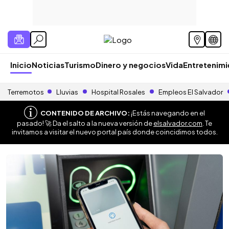
Inicio
Noticias
Turismo
Dinero y negocios
Vida
Entretenim
Terremotos
Lluvias
Hospital Rosales
Empleos El Salvador
CONTENIDO DE ARCHIVO:
¡Estás navegando en el
pasado! 🚀 Da el salto a la nueva versión de
elsalvador.com
. Te
invitamos a visitar el nuevo portal país donde coincidimos todos.