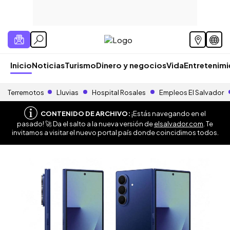
Inicio
Noticias
Turismo
Dinero y negocios
Vida
Entretenim
Terremotos
Lluvias
Hospital Rosales
Empleos El Salvador
CONTENIDO DE ARCHIVO:
¡Estás navegando en el
pasado! 🚀 Da el salto a la nueva versión de
elsalvador.com
. Te
invitamos a visitar el nuevo portal país donde coincidimos todos.