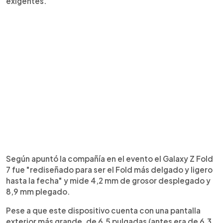
exigentes.
Según apuntó la compañía en el evento el Galaxy Z Fold
7 fue "rediseñado para ser el Fold más delgado y ligero
hasta la fecha" y mide 4,2 mm de grosor desplegado y
8,9 mm plegado.
Pese a que este dispositivo cuenta con una pantalla
exterior más grande, de 6,5 pulgadas (antes era de 6,3