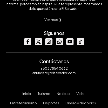
informa, pero también inspira. Que te representa. Mostramos
de lo que está hecho El Salvador.
Ver mas ❯
Síguenos
Contáctanos
+503 7854 0662
anunciate@elsalvador.com
Inicio
Turismo
Noticias
Vida
Entretenimiento
Deportes
Dinero y Negocios