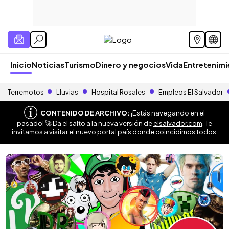
Inicio
Noticias
Turismo
Dinero y negocios
Vida
Entretenim
Terremotos
Lluvias
Hospital Rosales
Empleos El Salvador
CONTENIDO DE ARCHIVO:
¡Estás navegando en el
pasado! 🚀 Da el salto a la nueva versión de
elsalvador.com
. Te
invitamos a visitar el nuevo portal país donde coincidimos todos.