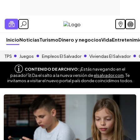
Inicio
Noticias
Turismo
Dinero y negocios
Vida
Entretenim
TPS
Juegos
Empleos El Salvador
Viviendas El Salvador
CONTENIDO DE ARCHIVO:
¡Estás navegando en el
pasado! 🚀 Da el salto a la nueva versión de
elsalvador.com
. Te
invitamos a visitar el nuevo portal país donde coincidimos todos.