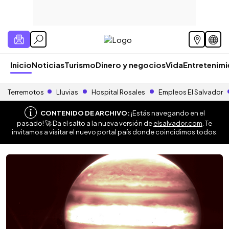
Inicio
Noticias
Turismo
Dinero y negocios
Vida
Entretenim
Terremotos
Lluvias
Hospital Rosales
Empleos El Salvador
CONTENIDO DE ARCHIVO:
¡Estás navegando en el
pasado! 🚀 Da el salto a la nueva versión de
elsalvador.com
. Te
invitamos a visitar el nuevo portal país donde coincidimos todos.