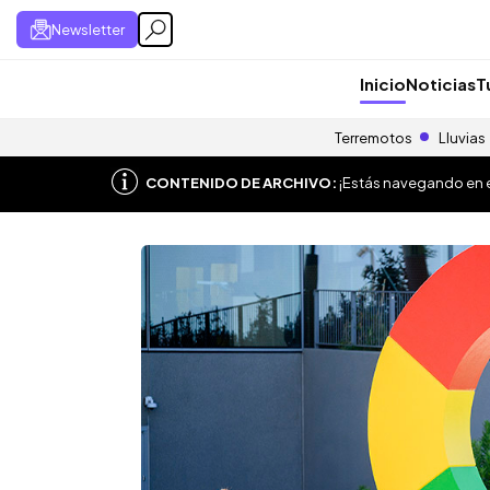
Newsletter
Inicio
Noticias
T
Terremotos
Lluvias
CONTENIDO DE ARCHIVO:
¡Estás navegando en el