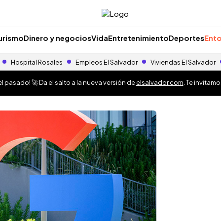
urismo
Dinero y negocios
Vida
Entretenimiento
Deportes
Ento
Hospital Rosales
Empleos El Salvador
Viviendas El Salvador
 pasado! 🚀 Da el salto a la nueva versión de
elsalvador.com
. Te invitam