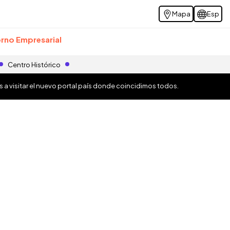
Mapa
Esp
rno Empresarial
Centro Histórico
os a visitar el nuevo portal país donde coincidimos todos.