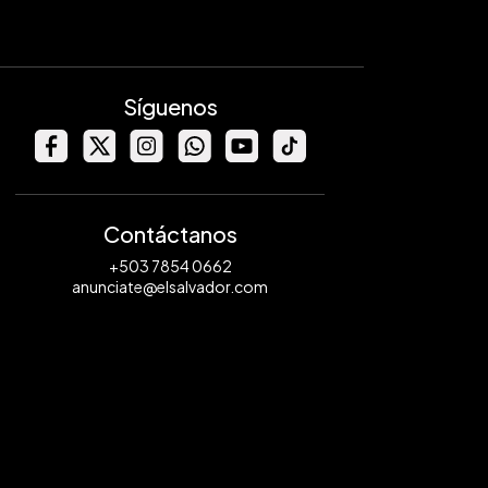
Síguenos
Contáctanos
+503 7854 0662
anunciate@elsalvador.com