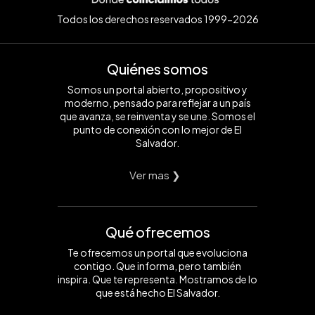
Todos los derechos reservados 1999-2026
Quiénes somos
Somos un portal abierto, propositivo y
moderno, pensado para reflejar a un país
que avanza, se reinventa y se une. Somos el
punto de conexión con lo mejor de El
Salvador.
Ver mas ❯
Qué ofrecemos
Te ofrecemos un portal que evoluciona
contigo. Que informa, pero también
inspira. Que te representa. Mostramos de lo
que está hecho El Salvador.