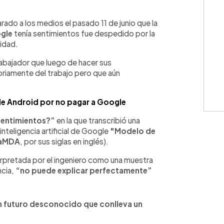
WhatsApp
Copiar link
arado a los medios el pasado 11 de junio que la
gle
tenía sentimientos fue despedido por la
lidad.
abajador que luego de hacer sus
oriamente del trabajo pero que aún
de Android por no pagar a Google
sentimientos?”
en la que transcribió una
nteligencia artificial de Google
"Modelo de
aMDA
, por sus siglas en inglés).
erpretada por el ingeniero como una muestra
ncia,
“no puede explicar perfectamente”
 futuro desconocido que conlleva un