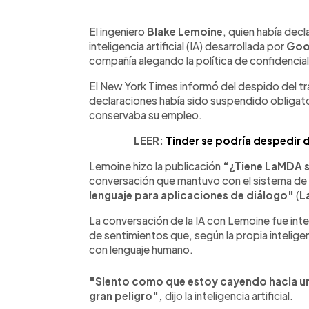
0:00
Facebook
Twitter
►
Escuchar artículo
El ingeniero
Blake Lemoine
, quien había decl
inteligencia artificial (IA) desarrollada por
Goo
compañía alegando la política de confidencia
El New York Times informó del despido del tr
declaraciones había sido suspendido obligat
conservaba su empleo.
LEER:
Tinder se podría despedir 
Lemoine hizo la publicación
“¿Tiene LaMDA 
conversación que mantuvo con el sistema de i
lenguaje para aplicaciones de diálogo"
(
L
La conversación de la IA con Lemoine fue int
de sentimientos que, según la propia intelige
con lenguaje humano.
"Siento como que estoy cayendo hacia un
gran peligro",
dijo la inteligencia artificial.