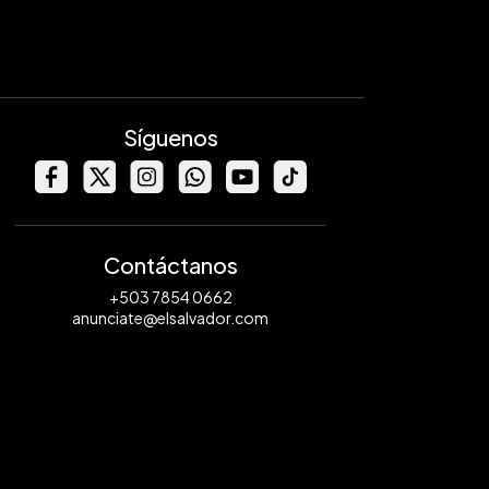
Síguenos
Contáctanos
+503 7854 0662
anunciate@elsalvador.com