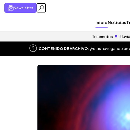
Newsletter
Inicio
Noticias
T
Terremotos
Lluvi
CONTENIDO DE ARCHIVO:
¡Estás navegando en el