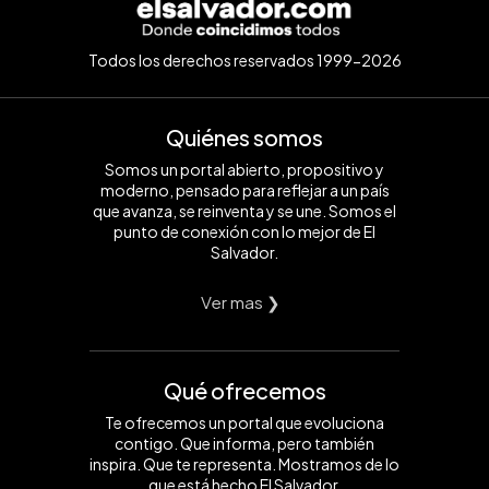
Todos los derechos reservados 1999-2026
Quiénes somos
Somos un portal abierto, propositivo y
moderno, pensado para reflejar a un país
que avanza, se reinventa y se une. Somos el
punto de conexión con lo mejor de El
Salvador.
Ver mas ❯
Qué ofrecemos
Te ofrecemos un portal que evoluciona
contigo. Que informa, pero también
inspira. Que te representa. Mostramos de lo
que está hecho El Salvador.