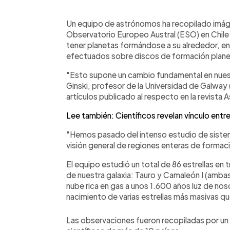
0:00
Facebook
Twitter
►
Escuchar artículo
Un equipo de astrónomos ha recopilado imág
Observatorio Europeo Austral (ESO) en Chile
tener planetas formándose a su alrededor, en
efectuados sobre discos de formación planet
"Esto supone un cambio fundamental en nues
Ginski, profesor de la Universidad de Galway (
artículos publicado al respecto en la revist
Lee también: Científicos revelan vínculo entre
"Hemos pasado del intenso estudio de sistem
visión general de regiones enteras de formació
El equipo estudió un total de 86 estrellas en
de nuestra galaxia: Tauro y Camaleón I (ambas 
nube rica en gas a unos 1.600 años luz de nos
nacimiento de varias estrellas más masivas que
Las observaciones fueron recopiladas por un