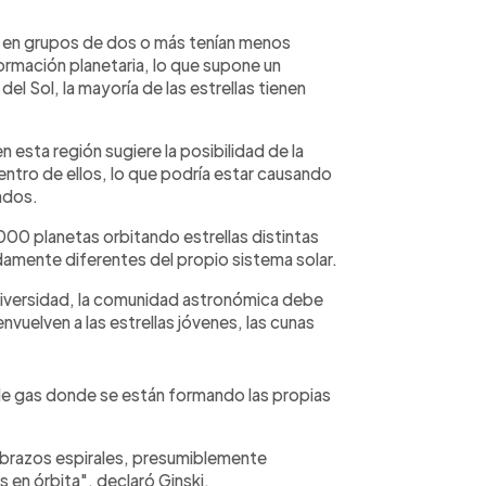
as en grupos de dos o más tenían menos
rmación planetaria, lo que supone un
del Sol, la mayoría de las estrellas tienen
n esta región sugiere la posibilidad de la
ntro de ellos, lo que podría estar causando
ados.
000 planetas orbitando estrellas distintas
amente diferentes del propio sistema solar.
iversidad, la comunidad astronómica debe
nvuelven a las estrellas jóvenes, las cunas
e gas donde se están formando las propias
brazos espirales, presumiblemente
s en órbita", declaró Ginski.