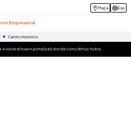
Mapa
Esp
rno Empresarial
r
Centro Histórico
os a visitar el nuevo portal país donde coincidimos todos.