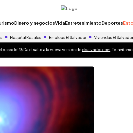
urismo
Dinero y negocios
Vida
Entretenimiento
Deportes
Ento
as
Hospital Rosales
Empleos El Salvador
Viviendas El Salvado
 pasado! 🚀 Da el salto a la nueva versión de
elsalvador.com
. Te invitam