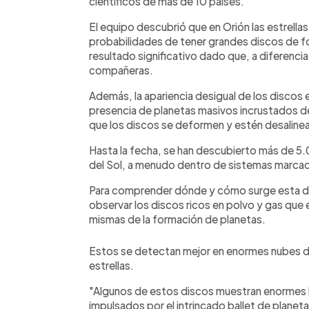
científicos de más de 10 países.
El equipo descubrió que en Orión las estrell
probabilidades de tener grandes discos de fo
resultado significativo dado que, a diferencia 
compañeras.
Además, la apariencia desigual de los discos e
presencia de planetas masivos incrustados de
que los discos se deformen y estén desaline
Hasta la fecha, se han descubierto más de 5.
del Sol, a menudo dentro de sistemas marcad
Para comprender dónde y cómo surge esta d
observar los discos ricos en polvo y gas que e
mismas de la formación de planetas.
Estos se detectan mejor en enormes nubes d
estrellas.
"Algunos de estos discos muestran enormes 
impulsados por el intrincado ballet de planeta