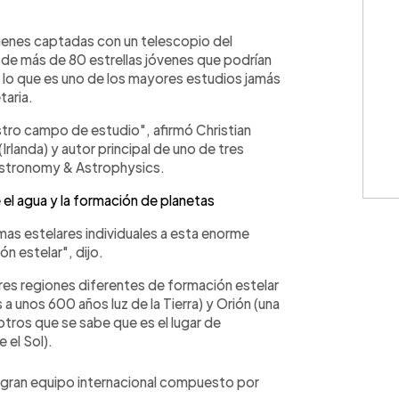
WhatsApp
Copiar link
enes captadas con un telescopio del
 de más de 80 estrellas jóvenes que podrían
 lo que es uno de los mayores estudios jamás
aria.
tro campo de estudio", afirmó Christian
Irlanda) y autor principal de uno de tres
a Astronomy & Astrophysics.
 el agua y la formación de planetas
as estelares individuales a esta enorme
n estelar", dijo.
 tres regiones diferentes de formación estelar
a unos 600 años luz de la Tierra) y Orión (una
otros que se sabe que es el lugar de
 el Sol).
 gran equipo internacional compuesto por