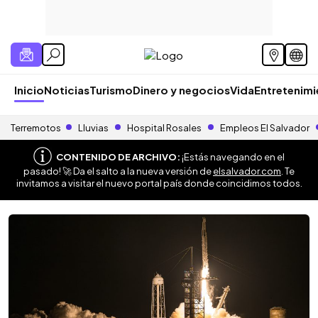
Inicio
Noticias
Turismo
Dinero y negocios
Vida
Entretenim
Terremotos
Lluvias
Hospital Rosales
Empleos El Salvador
CONTENIDO DE ARCHIVO:
¡Estás navegando en el
pasado! 🚀 Da el salto a la nueva versión de
elsalvador.com
. Te
invitamos a visitar el nuevo portal país donde coincidimos todos.