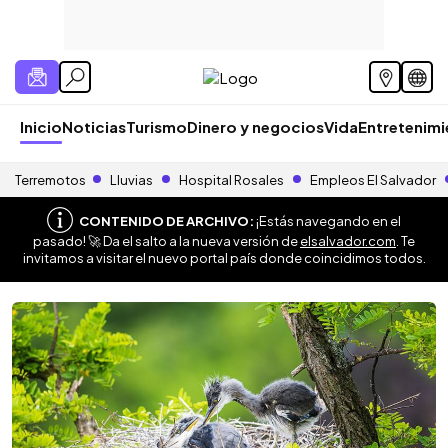
Inicio
Noticias
Turismo
Dinero y negocios
Vida
Entretenim
Terremotos
Lluvias
Hospital Rosales
Empleos El Salvador
CONTENIDO DE ARCHIVO:
¡Estás navegando en el
pasado! 🚀 Da el salto a la nueva versión de
elsalvador.com
. Te
invitamos a visitar el nuevo portal país donde coincidimos todos.