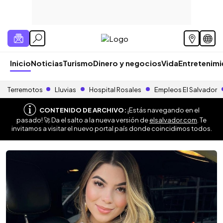
Inicio
Noticias
Turismo
Dinero y negocios
Vida
Entretenim
Terremotos
Lluvias
Hospital Rosales
Empleos El Salvador
CONTENIDO DE ARCHIVO:
¡Estás navegando en el
pasado! 🚀 Da el salto a la nueva versión de
elsalvador.com
. Te
invitamos a visitar el nuevo portal país donde coincidimos todos.