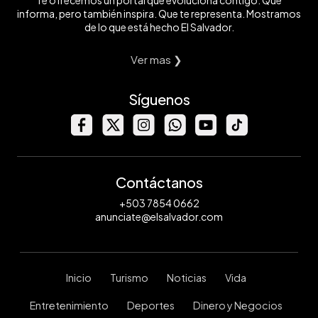
informa, pero también inspira. Que te representa. Mostramos
de lo que está hecho El Salvador.
Ver mas ❯
Síguenos
Contáctanos
+503 7854 0662
anunciate@elsalvador.com
Inicio
Turismo
Noticias
Vida
Entretenimiento
Deportes
Dinero y Negocios